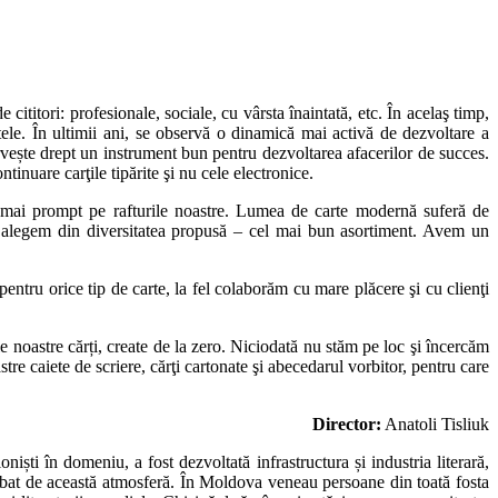
cititori: profesionale, sociale, cu vârsta înaintată, etc. În acelaş timp,
ele. În ultimii ani, se observă o dinamică mai activă de dezvoltare a
 servește drept un instrument bun pentru dezvoltarea afacerilor de succes.
ntinuare carţile tipărite şi nu cele electronice.
 mai prompt pe rafturile noastre. Lumea de carte modernă suferă de
m să alegem din diversitatea propusă – cel mai bun asortiment. Avem un
ntru orice tip de carte, la fel colaborăm cu mare plăcere şi cu clienţi
noastre cărți, create de la zero. Niciodată nu stăm pe loc şi încercăm
e caiete de scriere, cărţi cartonate şi abecedarul vorbitor, pentru care
Director:
Anatoli Tisliuk
niști în domeniu, a fost dezvoltată infrastructura și industria literară,
îmbibat de această atmosferă. În Moldova veneau persoane din toată fosta