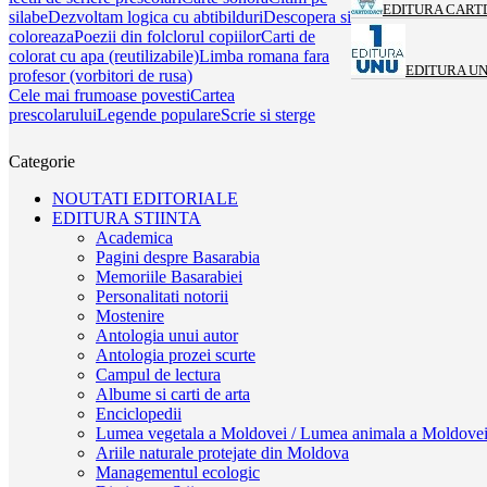
EDITURA CART
silabe
Dezvoltam logica cu abtibilduri
Descopera si
coloreaza
Poezii din folclorul copiilor
Carti de
colorat cu apa (reutilizabile)
Limba romana fara
EDITURA U
profesor (vorbitori de rusa)
Cele mai frumoase povesti
Cartea
prescolarului
Legende populare
Scrie si sterge
Categorie
NOUTATI EDITORIALE
EDITURA STIINTA
Academica
Pagini despre Basarabia
Memoriile Basarabiei
Personalitati notorii
Mostenire
Antologia unui autor
Antologia prozei scurte
Campul de lectura
Albume si carti de arta
Enciclopedii
Lumea vegetala a Moldovei / Lumea animala a Moldove
Ariile naturale protejate din Moldova
Managementul ecologic