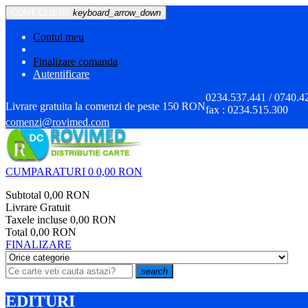
CONT CLIENT
keyboard_arrow_down
Contul meu
Finalizare comanda
Autentificare
0234.537.441 / 0740.4
Livrare gratuita la comenzi de peste 150 RON
fax :
0234.515.300
comenzi@rovimed.com
CUMPARATURI
0
0,00 RON
Subtotal
0,00 RON
Livrare
Gratuit
Taxele incluse
0,00 RON
Total
0,00 RON
FINALIZARE
search
EDITURI