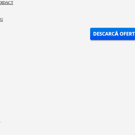
DIDACT
NU
i