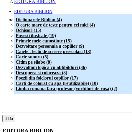
EDITURA BIBLION
EDITURA BIBLION
Dictionarele Biblion (4)
O carte mare de teste pentru cei mici (4)
Ochisori (15)
Povesti ilustrate (19)
Primele mele cunostinte (15)
Dezvoltare personala a copiilor (9)
Caiete - lectii de scriere prescolari (13)
Carte sonora (5)
Citim pe silabe (8)
Dezvoltam logica cu abtibilduri (36)
Descopera si coloreaza (8)
Poezii din folclorul copiilor (17)
Carti de colorat cu apa (reutilizabile) (10)
Limba romana fara profesor (vorbitori de rusa) (2)

Da
EDITURA BIBLION