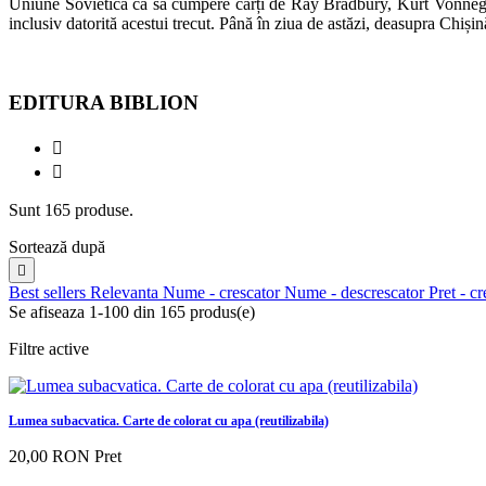
Uniune Sovietică ca să cumpere cărți de Ray Bradbury, Kurt Vonnegut car
inclusiv datorită acestui trecut. Până în ziua de astăzi, deasupra Chișină
EDITURA BIBLION


Sunt 165 produse.
Sortează după

Best sellers
Relevanta
Nume - crescator
Nume - descrescator
Pret - c
Se afiseaza 1-100 din 165 produs(e)
Filtre active
Lumea subacvatica. Carte de colorat cu apa (reutilizabila)
20,00 RON
Pret