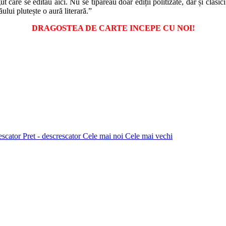
e se editau aici. Nu se tipăreau doar ediții politizate, dar și clasici a
ului plutește o aură literară.”
DRAGOSTEA DE CARTE INCEPE CU NOI!
rescator
Pret - descrescator
Cele mai noi
Cele mai vechi