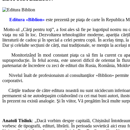
Editura «Biblion»
este prezentă pe piaţa de carte în Republica 
Motto-ul „Cărţi pentru toţi”, a fost ales să fie pe logotipul nostru nu d
viaţa nu stă în loc. Dezvoltarea tehnologiilor moderne, apariția căr
literaturii de cadou şi în special a celei pentru copii. În acelaș timp, 
Dar și celelalte secțiuni de cărți, mai tradiționale, se menţin la același n
Monitorizând în mod constant piaţa ca să fim la curent cu apariţi
supraproducție. În felul acesta, este uneori dificil de orientat în f
partenariat de încredere cu zeci de edituri din Rusia, România, Moldo
Nivelul înalt de profesionaism al consultanţilor «Biblion» permite luc
corporativi.
Cărţile traduse de către editura noastră nu sunt nicidecum inferioare
permanent să ne autodepaşim colaborănd cu cei mai buni autori, ilustrat
în prezent nu există analogie. Şi în viitor, Vă pregătim încă multe surp
Anatoli Tisliuk
: „Dacă vorbim despre capitală, Chișinăul întotdeauna a
vorbesc de tipografii, edituri, librării. În perioada sovietică aici er