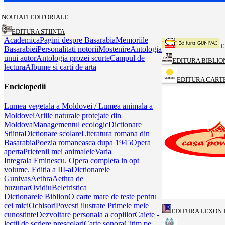
NOUTATI EDITORIALE
EDITURA STIINTA
Academica
Pagini despre Basarabia
Memoriile
E
Basarabiei
Personalitati notorii
Mostenire
Antologia
unui autor
Antologia prozei scurte
Campul de
EDITURA BIBLIO
lectura
Albume si carti de arta
EDITURA CART
Enciclopedii
Lumea vegetala a Moldovei / Lumea animala a
Moldovei
Ariile naturale protejate din
Moldova
Managementul ecologic
Dictionare
Stiinta
Dictionare scolare
Literatura romana din
Basarabia
Poezia romaneasca dupa 1945
Opera
aperta
Prietenii mei animalele
Varia
Integrala Eminescu. Opera completa in opt
volume. Editia a III-a
Dictionarele
Gunivas
Aethra
Aethra de
buzunar
Ovidiu
Beletristica
Dictionarele Biblion
O carte mare de teste pentru
cei mici
Ochisori
Povesti ilustrate
Primele mele
EDITURA LEXON 
cunostinte
Dezvoltare personala a copiilor
Caiete -
lectii de scriere prescolari
Carte sonora
Citim pe