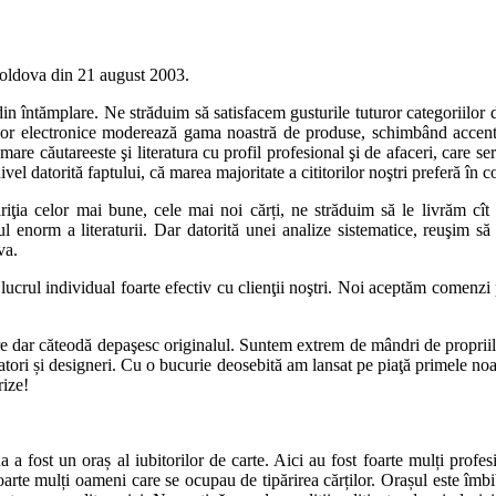
Moldova din 21 august 2003.
in întămplare. Ne străduim să satisfacem gusturile tuturor categoriilor de 
ților electronice moderează gama noastră de produse, schimbând accent
la mare căutareeste şi literatura cu profil profesional şi de afaceri, care
ivel datorită faptului, că marea majoritate a cititorilor noştri preferă în co
a celor mai bune, cele mai noi cărți, ne străduim să le livrăm cît
luxul enorm a literaturii. Dar datorită unei analize sistematice, reuşi
va.
rul individual foarte efectiv cu clienţii noştri. Noi aceptăm comenzi pe
 dar căteodă depaşesc originalul. Suntem extrem de mândri de propriile 
ori și designeri. Cu o bucurie deosebită am lansat pe piaţă primele noastr
rize!
 fost un oraș al iubitorilor de carte. Aici au fost foarte mulți profesio
au foarte mulți oameni care se ocupau de tipărirea cărților. Orașul este 