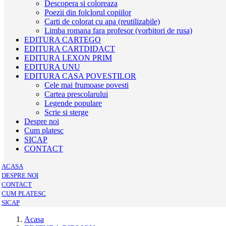
Descopera si coloreaza
Poezii din folclorul copiilor
Carti de colorat cu apa (reutilizabile)
Limba romana fara profesor (vorbitori de rusa)
EDITURA CARTEGO
EDITURA CARTDIDACT
EDITURA LEXON PRIM
EDITURA UNU
EDITURA CASA POVESTILOR
Cele mai frumoase povesti
Cartea prescolarului
Legende populare
Scrie si sterge
Despre noi
Cum platesc
SICAP
CONTACT
ACASA
DESPRE NOI
CONTACT
CUM PLATESC
SICAP
Acasa