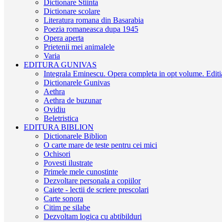
Dictionare Stiinta
Dictionare scolare
Literatura romana din Basarabia
Poezia romaneasca dupa 1945
Opera aperta
Prietenii mei animalele
Varia
EDITURA GUNIVAS
Integrala Eminescu. Opera completa in opt volume. Editia
Dictionarele Gunivas
Aethra
Aethra de buzunar
Ovidiu
Beletristica
EDITURA BIBLION
Dictionarele Biblion
O carte mare de teste pentru cei mici
Ochisori
Povesti ilustrate
Primele mele cunostinte
Dezvoltare personala a copiilor
Caiete - lectii de scriere prescolari
Carte sonora
Citim pe silabe
Dezvoltam logica cu abtibilduri