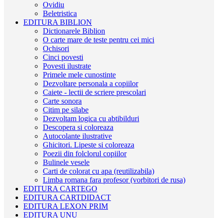
Ovidiu
Beletristica
EDITURA BIBLION
Dictionarele Biblion
O carte mare de teste pentru cei mici
Ochisori
Cinci povesti
Povesti ilustrate
Primele mele cunostinte
Dezvoltare personala a copiilor
Caiete - lectii de scriere prescolari
Carte sonora
Citim pe silabe
Dezvoltam logica cu abtibilduri
Descopera si coloreaza
Autocolante ilustrative
Ghicitori. Lipeste si coloreaza
Poezii din folclorul copiilor
Bulinele vesele
Carti de colorat cu apa (reutilizabila)
Limba romana fara profesor (vorbitori de rusa)
EDITURA CARTEGO
EDITURA CARTDIDACT
EDITURA LEXON PRIM
EDITURA UNU