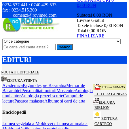
CUMPARATURI
0
0234.537.441 / 0740.429.533
0,00 RON
fax :
0234.515.300
comenzi@rovimed.com
Subtotal
0,00 RON
Livrare
Gratuit
Taxele incluse
0,00 RON
Total
0,00 RON
FINALIZARE
search
EDITURI
NOUTATI EDITORIALE
EDITURA STIINTA
Academica
Pagini despre Basarabia
Memoriile
Basarabiei
Personalitati notorii
Mostenire
Antologia
EDITURA GUNIVAS
unui autor
Antologia prozei scurte
Campul de
lectura
Pasarea maiastra
Albume si carti de arta
EDITURA
BIBLION
Enciclopedii
EDITURA
Lumea vegetala a Moldovei / Lumea animala a
CARTEGO
Moldovei
Ariile naturale protejate din