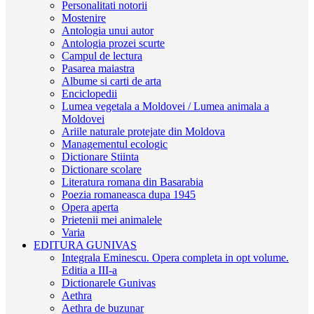
Personalitati notorii
Mostenire
Antologia unui autor
Antologia prozei scurte
Campul de lectura
Pasarea maiastra
Albume si carti de arta
Enciclopedii
Lumea vegetala a Moldovei / Lumea animala a
Moldovei
Ariile naturale protejate din Moldova
Managementul ecologic
Dictionare Stiinta
Dictionare scolare
Literatura romana din Basarabia
Poezia romaneasca dupa 1945
Opera aperta
Prietenii mei animalele
Varia
EDITURA GUNIVAS
Integrala Eminescu. Opera completa in opt volume.
Editia a III-a
Dictionarele Gunivas
Aethra
Aethra de buzunar