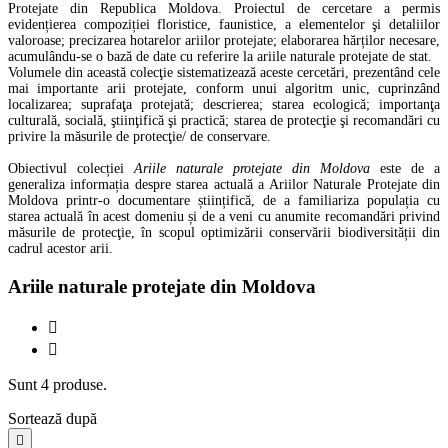
Protejate din Republica Moldova. Proiectul de cercetare a permis
evidențierea compoziției floristice, faunistice, a elementelor şi detaliilor
valoroase; precizarea hotarelor ariilor protejate; elaborarea hărților necesare,
acumulându-se o bază de date cu referire la ariile naturale protejate de stat.
Volumele din această colecţie sistematizează aceste cercetări, prezentând cele
mai importante arii protejate, conform unui algoritm unic, cuprinzând
localizarea; suprafaţa protejată; descrierea; starea ecologică; importanţa
culturală, socială, ştiinţifică şi practică; starea de protecţie şi recomandări cu
privire la măsurile de protecţie/ de conservare.
Obiectivul colecției
Ariile naturale protejate din Moldova
este de a
generaliza informația despre starea actuală a Ariilor Naturale Protejate din
Moldova printr-o documentare științifică, de a familiariza populația cu
starea actuală în acest domeniu și de a veni cu anumite recomandări privind
măsurile de protecţie, în scopul optimizării conservării biodiversității din
cadrul acestor arii.
Ariile naturale protejate din Moldova


Sunt 4 produse.
Sortează după
