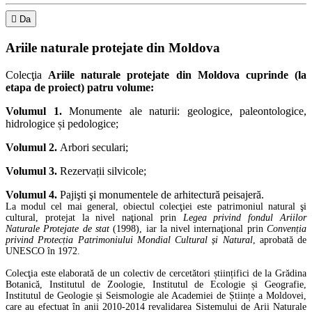

Da
Ariile naturale protejate din Moldova
Colecţia
Ariile naturale protejate din Moldova cuprinde (la
etapa de proiect) patru volume:
Volumul 1.
Monumente ale naturii: geologice, paleontologice,
hidrologice și pedologice;
Volumul 2.
Arbori seculari;
Volumul 3.
Rezervații silvicole;
Volumul 4.
Pajişti şi monumentele de arhitectură peisajeră.
La modul cel mai general, obiectul colecţiei este patrimoniul natural şi
cultural, protejat la nivel naţional prin
Legea privind fondul Ariilor
Naturale Protejate de stat
(1998), iar la nivel internaţional prin
Convenția
privind Protecția Patrimoniului Mondial Cultural și Natural
, aprobată de
UNESCO în 1972.
Colecţia este elaborată de un colectiv de cercetători științifici de la Grădina
Botanică, Institutul de Zoologie, Institutul de Ecologie și Geografie,
Institutul de Geologie și Seismologie ale Academiei de Științe a Moldovei,
care au efectuat în anii 2010-2014 revalidarea Sistemului de Arii Naturale