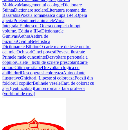
Moldova
Managementul ecologic
Dictionare
Stiinta
Dictionare scolare
Literatura romana din
Basarabia
Poezia romaneasca dupa 1945
Opera
aperta
Prietenii mei animalele
Varia
Integrala Eminescu. Opera completa in opt
volume. Editia a III-a
Dictionarele
Gunivas
Aethra
Aethra de
buzunar
Ovidiu
Beletristica
Dictionarele Biblion
O carte mare de teste pentru
cei mici
Ochisori
Cinci povesti
Povesti ilustrate
Primele mele cunostinte
Dezvoltare personala a
copiilor
Caiete - lectii de scriere prescolari
Carte
sonora
Citim pe silabe
Dezvoltam logica cu
abtibilduri
Descopera si coloreaza
Autocolante
ilustrative
Ghicitori. Lipeste si coloreaza
Poezii din
folclorul copiilor
Bulinele vesele
Carti de colorat cu
apa (reutilizabila)
Limba romana fara profesor
(vorbitori de rusa)