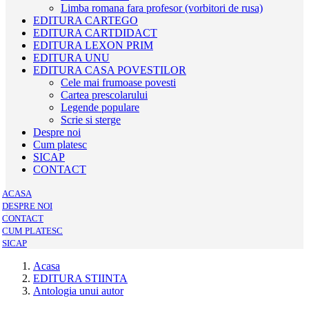
Limba romana fara profesor (vorbitori de rusa)
EDITURA CARTEGO
EDITURA CARTDIDACT
EDITURA LEXON PRIM
EDITURA UNU
EDITURA CASA POVESTILOR
Cele mai frumoase povesti
Cartea prescolarului
Legende populare
Scrie si sterge
Despre noi
Cum platesc
SICAP
CONTACT
ACASA
DESPRE NOI
CONTACT
CUM PLATESC
SICAP
Acasa
EDITURA STIINTA
Antologia unui autor