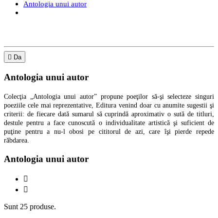
Antologia unui autor

Da
Antologia unui autor
Colecţia „Antologia unui autor” propune poeţilor să-şi selecteze singuri
poeziile cele mai reprezentative, Editura venind doar cu anumite sugestii şi
criterii: de fiecare dată sumarul să cuprindă aproximativ o sută de titluri,
destule pentru a face cunoscută o individualitate artistică şi suficient de
puţine pentru a nu-l obosi pe cititorul de azi, care îşi pierde repede
răbdarea.
Antologia unui autor


Sunt 25 produse.