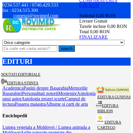
CUMPARATURI
0
0234.537.441 / 0740.429.533
0,00 RON
fax :
0234.515.300
comenzi@rovimed.com
Subtotal
0,00 RON
Livrare
Gratuit
Taxele incluse
0,00 RON
Total
0,00 RON
FINALIZARE
search
EDITURI
NOUTATI EDITORIALE
EDITURA STIINTA
Academica
Pagini despre Basarabia
Memoriile
Basarabiei
Personalitati notorii
Mostenire
Antologia
EDITURA GUNIVAS
unui autor
Antologia prozei scurte
Campul de
lectura
Pasarea maiastra
Albume si carti de arta
EDITURA
BIBLION
Enciclopedii
EDITURA
Lumea vegetala a Moldovei / Lumea animala a
CARTEGO
Moldovei
Ariile naturale protejate din