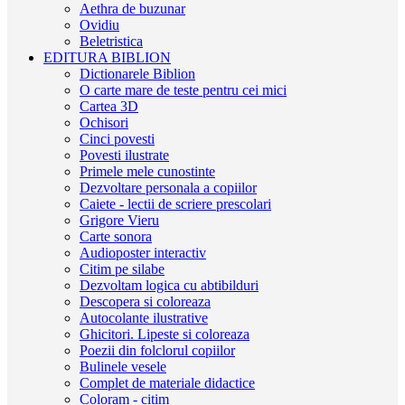
Aethra de buzunar
Ovidiu
Beletristica
EDITURA BIBLION
Dictionarele Biblion
O carte mare de teste pentru cei mici
Cartea 3D
Ochisori
Cinci povesti
Povesti ilustrate
Primele mele cunostinte
Dezvoltare personala a copiilor
Caiete - lectii de scriere prescolari
Grigore Vieru
Carte sonora
Audioposter interactiv
Citim pe silabe
Dezvoltam logica cu abtibilduri
Descopera si coloreaza
Autocolante ilustrative
Ghicitori. Lipeste si coloreaza
Poezii din folclorul copiilor
Bulinele vesele
Complet de materiale didactice
Coloram - citim