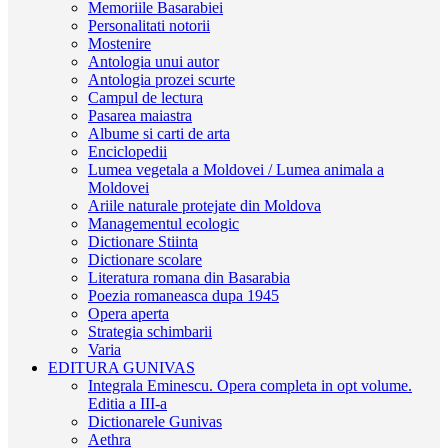
Memoriile Basarabiei
Personalitati notorii
Mostenire
Antologia unui autor
Antologia prozei scurte
Campul de lectura
Pasarea maiastra
Albume si carti de arta
Enciclopedii
Lumea vegetala a Moldovei / Lumea animala a
Moldovei
Ariile naturale protejate din Moldova
Managementul ecologic
Dictionare Stiinta
Dictionare scolare
Literatura romana din Basarabia
Poezia romaneasca dupa 1945
Opera aperta
Strategia schimbarii
Varia
EDITURA GUNIVAS
Integrala Eminescu. Opera completa in opt volume.
Editia a III-a
Dictionarele Gunivas
Aethra