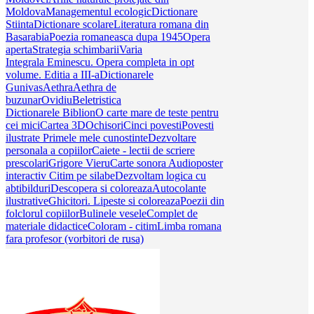
Moldova
Managementul ecologic
Dictionare
Stiinta
Dictionare scolare
Literatura romana din
Basarabia
Poezia romaneasca dupa 1945
Opera
aperta
Strategia schimbarii
Varia
Integrala Eminescu. Opera completa in opt
volume. Editia a III-a
Dictionarele
Gunivas
Aethra
Aethra de
buzunar
Ovidiu
Beletristica
Dictionarele Biblion
O carte mare de teste pentru
cei mici
Cartea 3D
Ochisori
Cinci povesti
Povesti
ilustrate
Primele mele cunostinte
Dezvoltare
personala a copiilor
Caiete - lectii de scriere
prescolari
Grigore Vieru
Carte sonora
Audioposter
interactiv
Citim pe silabe
Dezvoltam logica cu
abtibilduri
Descopera si coloreaza
Autocolante
ilustrative
Ghicitori. Lipeste si coloreaza
Poezii din
folclorul copiilor
Bulinele vesele
Complet de
materiale didactice
Coloram - citim
Limba romana
fara profesor (vorbitori de rusa)