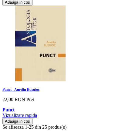
Adauga in cos
Punct - Aureliu Busuioc
22,00 RON
Pret
Punct
Vizualizare rapida
Adauga in cos
Se afiseaza 1-25 din 25 produs(e)