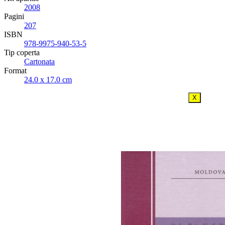
2008
Pagini
207
ISBN
978-9975-940-53-5
Tip coperta
Cartonata
Format
24.0 x 17.0 cm
X