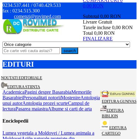
CUMPARATURI
0
0234.537.441 / 0740.429.533
0,00 RON
fax :
0234.515.300
comenzi@rovimed.com
Subtotal
0,00 RON
Livrare
Gratuit
Taxele incluse
0,00 RON
Total
0,00 RON
FINALIZARE
search
EDITURI
NOUTATI EDITORIALE
EDITURA STIINTA
Academica
Pagini despre Basarabia
Memoriile
Basarabiei
Personalitati notorii
Mostenire
Antologia
EDITURA GUNIVAS
unui autor
Antologia prozei scurte
Campul de
lectura
Pasarea maiastra
Albume si carti de arta
EDITURA
BIBLION
Enciclopedii
EDITURA
Lumea vegetala a Moldovei / Lumea animala a
CARTEGO
Moldovei
Ariile naturale protejate din