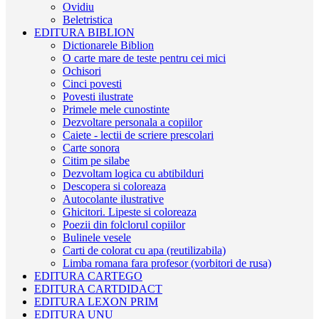
Ovidiu
Beletristica
EDITURA BIBLION
Dictionarele Biblion
O carte mare de teste pentru cei mici
Ochisori
Cinci povesti
Povesti ilustrate
Primele mele cunostinte
Dezvoltare personala a copiilor
Caiete - lectii de scriere prescolari
Carte sonora
Citim pe silabe
Dezvoltam logica cu abtibilduri
Descopera si coloreaza
Autocolante ilustrative
Ghicitori. Lipeste si coloreaza
Poezii din folclorul copiilor
Bulinele vesele
Carti de colorat cu apa (reutilizabila)
Limba romana fara profesor (vorbitori de rusa)
EDITURA CARTEGO
EDITURA CARTDIDACT
EDITURA LEXON PRIM
EDITURA UNU