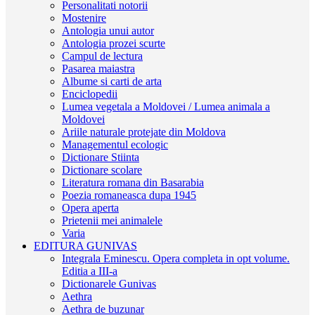
Personalitati notorii
Mostenire
Antologia unui autor
Antologia prozei scurte
Campul de lectura
Pasarea maiastra
Albume si carti de arta
Enciclopedii
Lumea vegetala a Moldovei / Lumea animala a
Moldovei
Ariile naturale protejate din Moldova
Managementul ecologic
Dictionare Stiinta
Dictionare scolare
Literatura romana din Basarabia
Poezia romaneasca dupa 1945
Opera aperta
Prietenii mei animalele
Varia
EDITURA GUNIVAS
Integrala Eminescu. Opera completa in opt volume.
Editia a III-a
Dictionarele Gunivas
Aethra
Aethra de buzunar