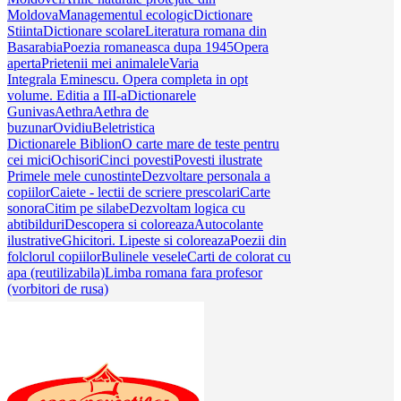
Moldova
Managementul ecologic
Dictionare
Stiinta
Dictionare scolare
Literatura romana din
Basarabia
Poezia romaneasca dupa 1945
Opera
aperta
Prietenii mei animalele
Varia
Integrala Eminescu. Opera completa in opt
volume. Editia a III-a
Dictionarele
Gunivas
Aethra
Aethra de
buzunar
Ovidiu
Beletristica
Dictionarele Biblion
O carte mare de teste pentru
cei mici
Ochisori
Cinci povesti
Povesti ilustrate
Primele mele cunostinte
Dezvoltare personala a
copiilor
Caiete - lectii de scriere prescolari
Carte
sonora
Citim pe silabe
Dezvoltam logica cu
abtibilduri
Descopera si coloreaza
Autocolante
ilustrative
Ghicitori. Lipeste si coloreaza
Poezii din
folclorul copiilor
Bulinele vesele
Carti de colorat cu
apa (reutilizabila)
Limba romana fara profesor
(vorbitori de rusa)