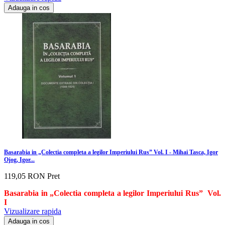
Adauga in cos
Basarabia in „Colectia completa a legilor Imperiului Rus” Vol. I - Mihai Tasca, Igor
Ojog, Igor...
119,05 RON
Pret
Basarabia in „Colectia completa a legilor Imperiului Rus”
Vol.
I
Vizualizare rapida
Adauga in cos