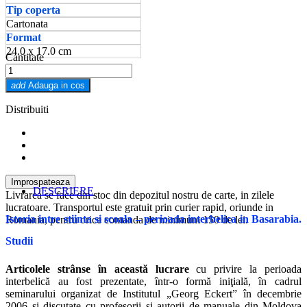
Tip coperta
Cartonata
Format
24.0 x 17.0 cm
Cantitate
add
Adauga in cos
Distribuiti
DESCRIERE
Livrarea se face din stoc din depozitul nostru de carte, in zilele
lucratoare. Transportul este gratuit prin curier rapid, oriunde in
Istoria intre stiinta si scoala – perioada interbelica in Basarabia.
Romania, pentru orice comanda de minimum 150 de lei.
Studii
Articolele strânse în această lucrare
cu privire la perioada
interbelică au fost prezentate, într-o formă iniţială, în cadrul
seminarului organizat de Institutul „Georg Eckert” în decembrie
2006 şi discutate cu profesorii şi autorii de manuale din Moldova