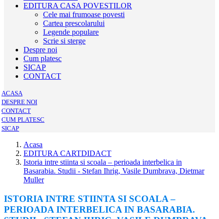
EDITURA CASA POVESTILOR
Cele mai frumoase povesti
Cartea prescolarului
Legende populare
Scrie si sterge
Despre noi
Cum platesc
SICAP
CONTACT
ACASA
DESPRE NOI
CONTACT
CUM PLATESC
SICAP
Acasa
EDITURA CARTDIDACT
Istoria intre stiinta si scoala – perioada interbelica in
Basarabia. Studii - Stefan Ihrig, Vasile Dumbrava, Dietmar
Muller
ISTORIA INTRE STIINTA SI SCOALA –
PERIOADA INTERBELICA IN BASARABIA.