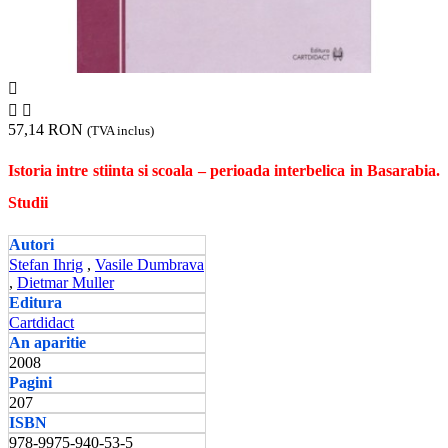



57,14 RON
(TVA inclus)
Istoria intre stiinta si scoala – perioada interbelica in Basarabia.
Studii
Autori
Stefan Ihrig
,
Vasile Dumbrava
,
Dietmar Muller
Editura
Cartdidact
An aparitie
2008
Pagini
207
ISBN
978-9975-940-53-5