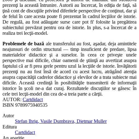
prezenţi la această întrunire. Autorii au încercat, în ediţia de faţă, să
ţină cont de discuţiile privind diferitele perspective de conţinut, dar şi
de felul în care acesta poate fi prezentat în cadrul lecţiilor de istorie.
De regulă, au fost adăugate surse care pot fi' folosite la pregătirea
subiectului prevăzut pentru ora de istorie. In plus, s-a încercat de a
realiza trei lecţii-model.
Problemele de bază
ale transferului au fost, aşadar, deja amintitele
neajunsuri de ordin structural — timp insuficient de predare, lipsa
materialelor didactice şi a surselor. în ceea ce priveşte unele
perspective mai dificile, chiar oamenii de ştiinţă au avertizat asupra
faptului că ar fi prea grele pentru uzul la lecţiile de istorie. învăţătorii
prezenţi nu au fost însă de acord cu acest lucru, atrăgând atenţia
asupra capacităţii cadrelor didactice şi elevilor de a trata subiecte mai
dificile. Această credinţă în posibilităţile transmiterii de informaţii
istorice în şcoli ne-a dat curaj. Rezultatele discuţiilor se găsesc în
cele trei lecţii-model din cea de-a treia parte a cărţii.
AUTOR:
Cartdidact
ISBN
9789975940535
Autor
Stefan Ihrig, Vasile Dumbrava, Dietmar Muller
Editura
Cartdidact
An aparitie