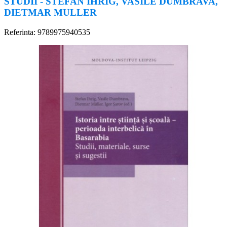
STUDII - STEFAN IHRIG, VASILE DUMBRAVA,
DIETMAR MULLER
Referinta: 9789975940535