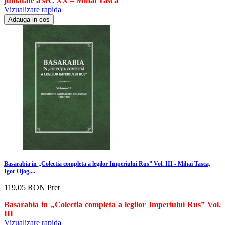
jumatate a sec. XX – Mihai Tasca
Vizualizare rapida
Adauga in cos
Basarabia in „Colectia completa a legilor Imperiului Rus” Vol. III - Mihai Tasca,
Igor Ojog,...
119,05 RON
Pret
Basarabia in „Colectia completa a legilor Imperiului Rus” Vol.
III
Vizualizare rapida