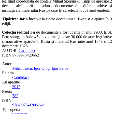
lea fiind coordonată de contele Mihail Speranski. Timp de aproape 2
decenii alcătuitorii au adunat documente din diferite arhive și
instituții ale Imperiului Rus pe care le-au selectat după anul emiterii.
Tipărirea lor
a început la finele deceniului al II-lea și a apărut în 3
ediții.
Colecția (ediția) I-a
de documente a fost tipărită în anul 1930, la St.
Petresburg, include 45 de volume și peste 30.000 de acte legislative
și normative apărute în Rusia și Imperiul Rus între anul 1649 și 12
decembrie 1825.
AUTOR:
Cartdidact
ISBN
9789975420662
Autor
Mihai Tasca, Igor Ojog, Igor Sarov
Editura
Cartdidact
An aparitie
2017
Pagini
782
ISBN
978-9975-4206-6-2
Tip coperta