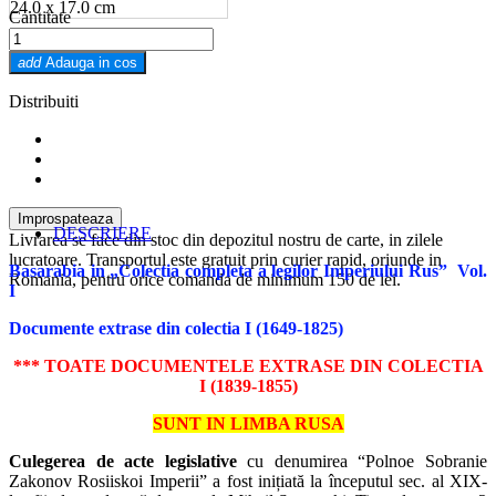
24.0 x 17.0 cm
Cantitate
add
Adauga in cos
Distribuiti
DESCRIERE
Livrarea se face din stoc din depozitul nostru de carte, in zilele
lucratoare. Transportul este gratuit prin curier rapid, oriunde in
Basar
abia in „Colectia completa a legilor Imperiului Rus” Vol.
Romania, pentru orice comanda de minimum 150 de lei.
I
Documente extrase din colectia I (1649-1825)
*** TOATE DOCUMENTELE EXTRASE DIN COLECTIA
I (1839-1855)
SUNT IN LIMBA RUSA
Culegerea de acte legislative
cu denumirea “Polnoe Sobranie
Zakonov Rosiiskoi Imperii” a fost inițiată la începutul sec. al XIX-