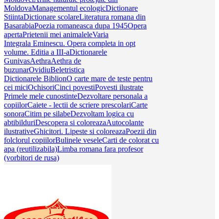
Moldova
Managementul ecologic
Dictionare
Stiinta
Dictionare scolare
Literatura romana din
Basarabia
Poezia romaneasca dupa 1945
Opera
aperta
Prietenii mei animalele
Varia
Integrala Eminescu. Opera completa in opt
volume. Editia a III-a
Dictionarele
Gunivas
Aethra
Aethra de
buzunar
Ovidiu
Beletristica
Dictionarele Biblion
O carte mare de teste pentru
cei mici
Ochisori
Cinci povesti
Povesti ilustrate
Primele mele cunostinte
Dezvoltare personala a
copiilor
Caiete - lectii de scriere prescolari
Carte
sonora
Citim pe silabe
Dezvoltam logica cu
abtibilduri
Descopera si coloreaza
Autocolante
ilustrative
Ghicitori. Lipeste si coloreaza
Poezii din
folclorul copiilor
Bulinele vesele
Carti de colorat cu
apa (reutilizabila)
Limba romana fara profesor
(vorbitori de rusa)