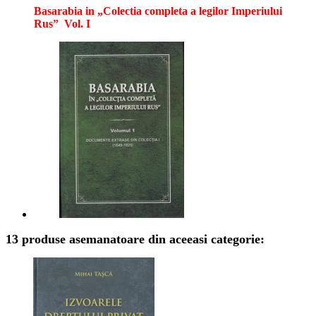
Basarabia in „Colectia completa a legilor Imperiului
Rus”
Vol. I
13 produse asemanatoare din aceeasi categorie: