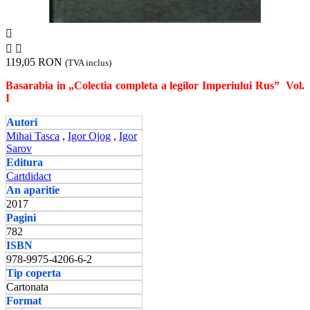



119,05 RON
(TVA inclus)
Basarabia in „Colectia completa a legilor Imperiului Rus”
Vol.
I
Autori
Mihai Tasca
,
Igor Ojog
,
Igor
Sarov
Editura
Cartdidact
An aparitie
2017
Pagini
782
ISBN
978-9975-4206-6-2
Tip coperta
Cartonata
Format