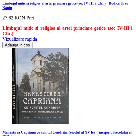
Limbajul mitic si religios al artei princiare getice (sec IV-III i. Chr.) - Rodica Ursu
Naniu
27,62 RON
Pret
Limbajul mitic si religios al artei princiare getice (sec IV-III i.
Chr.)
Vizualizare rapida
Adauga in cos
Manastirea Capriana cu schitul Condrita. (secolul al XV-lea – inceputul secolului al