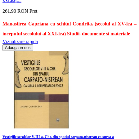
XXI-lea) -...
261,90 RON
Pret
Manastirea Capriana cu schitul Condrita. (secolul al XV-lea –
inceputul secolului al XXI-lea) Studii. documente si materiale
Vizualizare rapida
Adauga in cos
Vestigiile secolelor V-III a. Chr. din spatiul carpato-nistrean ca sursa a