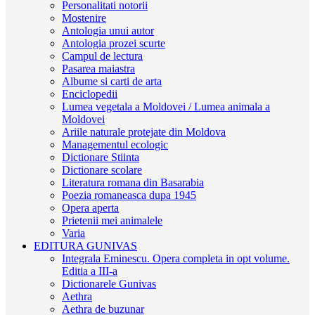
Personalitati notorii
Mostenire
Antologia unui autor
Antologia prozei scurte
Campul de lectura
Pasarea maiastra
Albume si carti de arta
Enciclopedii
Lumea vegetala a Moldovei / Lumea animala a
Moldovei
Ariile naturale protejate din Moldova
Managementul ecologic
Dictionare Stiinta
Dictionare scolare
Literatura romana din Basarabia
Poezia romaneasca dupa 1945
Opera aperta
Prietenii mei animalele
Varia
EDITURA GUNIVAS
Integrala Eminescu. Opera completa in opt volume.
Editia a III-a
Dictionarele Gunivas
Aethra
Aethra de buzunar