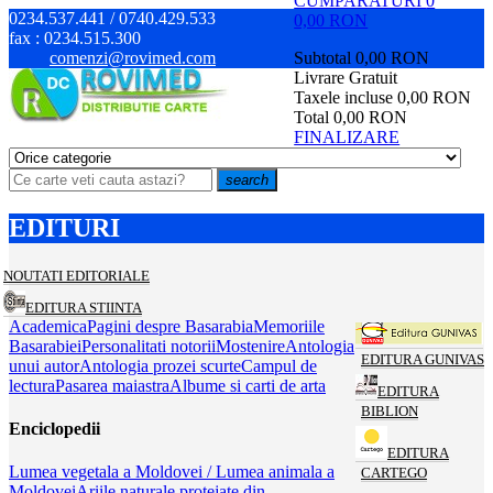
CUMPARATURI
0
0234.537.441 / 0740.429.533
0,00 RON
fax :
0234.515.300
comenzi@rovimed.com
Subtotal
0,00 RON
Livrare
Gratuit
Taxele incluse
0,00 RON
Total
0,00 RON
FINALIZARE
search
EDITURI
NOUTATI EDITORIALE
EDITURA STIINTA
Academica
Pagini despre Basarabia
Memoriile
Basarabiei
Personalitati notorii
Mostenire
Antologia
EDITURA GUNIVAS
unui autor
Antologia prozei scurte
Campul de
lectura
Pasarea maiastra
Albume si carti de arta
EDITURA
BIBLION
Enciclopedii
EDITURA
Lumea vegetala a Moldovei / Lumea animala a
CARTEGO
Moldovei
Ariile naturale protejate din