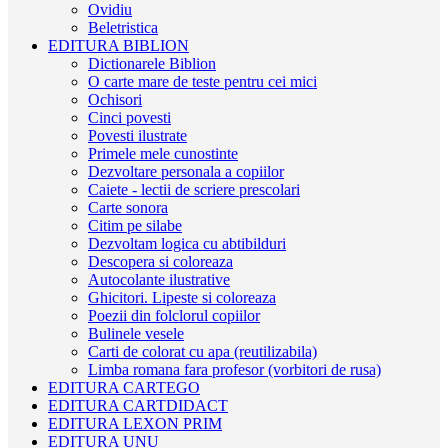
Ovidiu
Beletristica
EDITURA BIBLION
Dictionarele Biblion
O carte mare de teste pentru cei mici
Ochisori
Cinci povesti
Povesti ilustrate
Primele mele cunostinte
Dezvoltare personala a copiilor
Caiete - lectii de scriere prescolari
Carte sonora
Citim pe silabe
Dezvoltam logica cu abtibilduri
Descopera si coloreaza
Autocolante ilustrative
Ghicitori. Lipeste si coloreaza
Poezii din folclorul copiilor
Bulinele vesele
Carti de colorat cu apa (reutilizabila)
Limba romana fara profesor (vorbitori de rusa)
EDITURA CARTEGO
EDITURA CARTDIDACT
EDITURA LEXON PRIM
EDITURA UNU