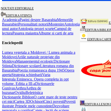
NOUTATI EDITORIALE
EDITURA STIINTA
Academica
Pagini despre Basarabia
Memoriile
E
Basarabiei
Personalitati notorii
Mostenire
Antologia
unui autor
Antologia prozei scurte
Campul de
EDITURA BIBLIO
lectura
Pasarea maiastra
Albume si carti de arta
EDITURA CART
Enciclopedii
Lumea vegetala a Moldovei / Lumea animala a
Moldovei
Ariile naturale protejate din
Moldova
Managementul ecologic
Dictionare
Stiinta
Dictionare scolare
Literatura romana din
Basarabia
Poezia romaneasca dupa 1945
Opera
aperta
Strategia schimbarii
Varia
Integrala Eminescu. Opera completa in opt
volume. Editia a III-a
Dictionarele
Gunivas
Aethra
Aethra de
buzunar
Ovidiu
Beletristica
Dictionarele Biblion
O carte mare de teste pentru
cei mici
Cartea 3D
Ochisori
Cinci povesti
Povesti
EDITURA LEXON 
ilustrate
Primele mele cunostinte
Dezvoltare
personala a copiilor
Caiete - lectii de scriere