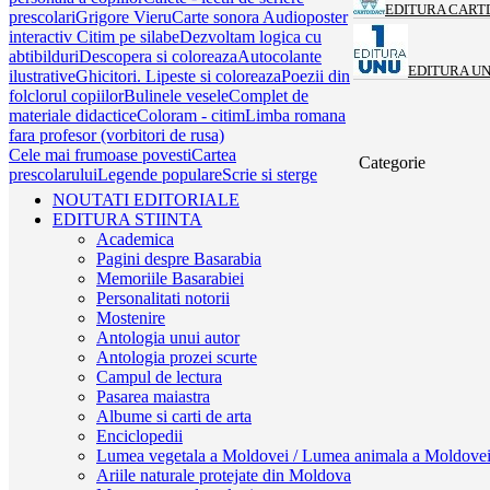
EDITURA CART
prescolari
Grigore Vieru
Carte sonora
Audioposter
interactiv
Citim pe silabe
Dezvoltam logica cu
abtibilduri
Descopera si coloreaza
Autocolante
EDITURA U
ilustrative
Ghicitori. Lipeste si coloreaza
Poezii din
folclorul copiilor
Bulinele vesele
Complet de
materiale didactice
Coloram - citim
Limba romana
fara profesor (vorbitori de rusa)
Cele mai frumoase povesti
Cartea
Categorie
prescolarului
Legende populare
Scrie si sterge
NOUTATI EDITORIALE
EDITURA STIINTA
Academica
Pagini despre Basarabia
Memoriile Basarabiei
Personalitati notorii
Mostenire
Antologia unui autor
Antologia prozei scurte
Campul de lectura
Pasarea maiastra
Albume si carti de arta
Enciclopedii
Lumea vegetala a Moldovei / Lumea animala a Moldove
Ariile naturale protejate din Moldova