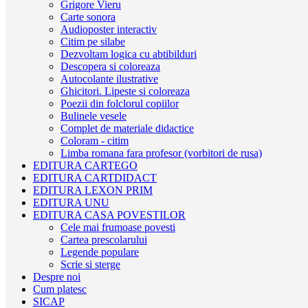
Grigore Vieru
Carte sonora
Audioposter interactiv
Citim pe silabe
Dezvoltam logica cu abtibilduri
Descopera si coloreaza
Autocolante ilustrative
Ghicitori. Lipeste si coloreaza
Poezii din folclorul copiilor
Bulinele vesele
Complet de materiale didactice
Coloram - citim
Limba romana fara profesor (vorbitori de rusa)
EDITURA CARTEGO
EDITURA CARTDIDACT
EDITURA LEXON PRIM
EDITURA UNU
EDITURA CASA POVESTILOR
Cele mai frumoase povesti
Cartea prescolarului
Legende populare
Scrie si sterge
Despre noi
Cum platesc
SICAP