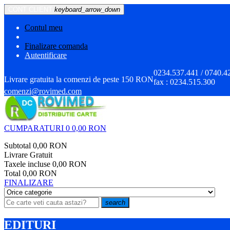
CONT CLIENT
keyboard_arrow_down
Contul meu
Finalizare comanda
Autentificare
0234.537.441 / 0740.4
Livrare gratuita la comenzi de peste 150 RON
fax :
0234.515.300
comenzi@rovimed.com
CUMPARATURI
0
0,00 RON
Subtotal
0,00 RON
Livrare
Gratuit
Taxele incluse
0,00 RON
Total
0,00 RON
FINALIZARE
search
EDITURI