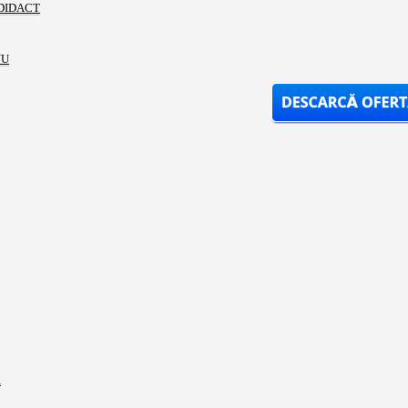
DIDACT
NU
i