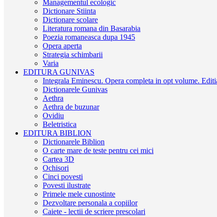
Managementul ecologic
Dictionare Stiinta
Dictionare scolare
Literatura romana din Basarabia
Poezia romaneasca dupa 1945
Opera aperta
Strategia schimbarii
Varia
EDITURA GUNIVAS
Integrala Eminescu. Opera completa in opt volume. Editia
Dictionarele Gunivas
Aethra
Aethra de buzunar
Ovidiu
Beletristica
EDITURA BIBLION
Dictionarele Biblion
O carte mare de teste pentru cei mici
Cartea 3D
Ochisori
Cinci povesti
Povesti ilustrate
Primele mele cunostinte
Dezvoltare personala a copiilor
Caiete - lectii de scriere prescolari