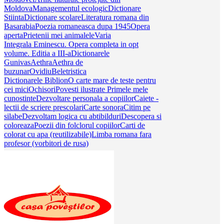
Moldova
Managementul ecologic
Dictionare
Stiinta
Dictionare scolare
Literatura romana din
Basarabia
Poezia romaneasca dupa 1945
Opera
aperta
Prietenii mei animalele
Varia
Integrala Eminescu. Opera completa in opt
volume. Editia a III-a
Dictionarele
Gunivas
Aethra
Aethra de
buzunar
Ovidiu
Beletristica
Dictionarele Biblion
O carte mare de teste pentru
cei mici
Ochisori
Povesti ilustrate
Primele mele
cunostinte
Dezvoltare personala a copiilor
Caiete -
lectii de scriere prescolari
Carte sonora
Citim pe
silabe
Dezvoltam logica cu abtibilduri
Descopera si
coloreaza
Poezii din folclorul copiilor
Carti de
colorat cu apa (reutilizabile)
Limba romana fara
profesor (vorbitori de rusa)