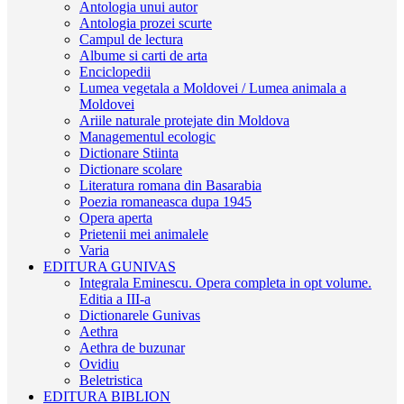
Antologia unui autor
Antologia prozei scurte
Campul de lectura
Albume si carti de arta
Enciclopedii
Lumea vegetala a Moldovei / Lumea animala a
Moldovei
Ariile naturale protejate din Moldova
Managementul ecologic
Dictionare Stiinta
Dictionare scolare
Literatura romana din Basarabia
Poezia romaneasca dupa 1945
Opera aperta
Prietenii mei animalele
Varia
EDITURA GUNIVAS
Integrala Eminescu. Opera completa in opt volume.
Editia a III-a
Dictionarele Gunivas
Aethra
Aethra de buzunar
Ovidiu
Beletristica
EDITURA BIBLION