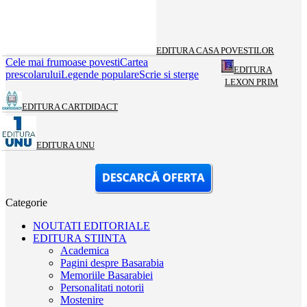
EDITURA CASA POVESTILOR
Cele mai frumoase povesti
Cartea
EDITURA
prescolarului
Legende populare
Scrie si sterge
LEXON PRIM
EDITURA CARTDIDACT
EDITURA UNU
Categorie
NOUTATI EDITORIALE
EDITURA STIINTA
Academica
Pagini despre Basarabia
Memoriile Basarabiei
Personalitati notorii
Mostenire