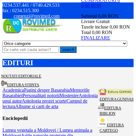
CUMPARATURI
0
0234.537.441 / 0740.429.533
0,00 RON
fax :
0234.515.300
comenzi@rovimed.com
Subtotal
0,00 RON
Livrare
Gratuit
Taxele incluse
0,00 RON
Total
0,00 RON
FINALIZARE
search
EDITURI
NOUTATI EDITORIALE
EDITURA STIINTA
Academica
Pagini despre Basarabia
Memoriile
Basarabiei
Personalitati notorii
Mostenire
Antologia
EDITURA GUNIVAS
unui autor
Antologia prozei scurte
Campul de
lectura
Albume si carti de arta
EDITURA
BIBLION
Enciclopedii
EDITURA
Lumea vegetala a Moldovei / Lumea animala a
CARTEGO
Moldovei
Ariile naturale protejate din