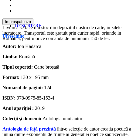
DESCRIERE
Livrarea se face din stoc din depozitul nostru de carte, in zilele
lucratoare. Transportul este gratuit prin curier rapid, oriunde in
Ulyssemne
Romania, pentru orice comanda de minimum 150 de lei.
Autor:
Ion Hadarca
Limba:
Română
Tipul copertei:
Carte broșată
Format:
130 x 195 mm
Numarul de pagini:
124
ISBN:
978-9975-85-153-4
Anul apariţiei :
2019
Colecţii şi domenii:
Antologia unui autor
Antologia de față prezintă
într-o selecție de autor creația poetică a
unuia dintre exponenții de frunte ai generației poetice șaptezeciste,