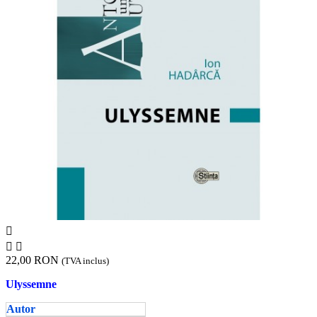



22,00 RON
(TVA inclus)
Ulyssemne
Autor