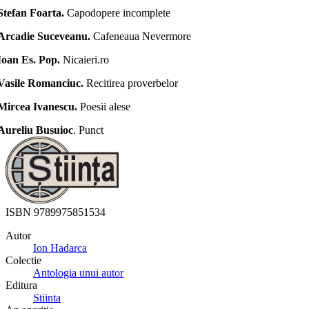
Stefan Foarta.
Capodopere incomplete
Arcadie Suceveanu.
Cafeneaua Nevermore
Ioan Es. Pop.
Nicaieri.ro
Vasile Romanciuc.
Recitirea proverbelor
Mircea Ivanescu.
Poesii alese
Aureliu Busuioc
. Punct
ISBN
9789975851534
Autor
Ion Hadarca
Colectie
Antologia unui autor
Editura
Stiinta