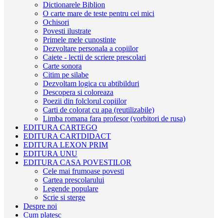
Dictionarele Biblion
O carte mare de teste pentru cei mici
Ochisori
Povesti ilustrate
Primele mele cunostinte
Dezvoltare personala a copiilor
Caiete - lectii de scriere prescolari
Carte sonora
Citim pe silabe
Dezvoltam logica cu abtibilduri
Descopera si coloreaza
Poezii din folclorul copiilor
Carti de colorat cu apa (reutilizabile)
Limba romana fara profesor (vorbitori de rusa)
EDITURA CARTEGO
EDITURA CARTDIDACT
EDITURA LEXON PRIM
EDITURA UNU
EDITURA CASA POVESTILOR
Cele mai frumoase povesti
Cartea prescolarului
Legende populare
Scrie si sterge
Despre noi
Cum platesc