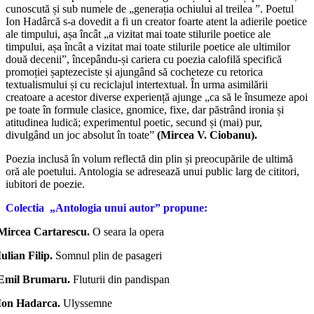
cunoscută și sub numele de „generația ochiului al treilea ”. Poetul
Ion Hadârcă s-a dovedit a fi un creator foarte atent la adierile poetice
ale timpului, așa încât „a vizitat mai toate stilurile poetice ale
timpului, așa încât a vizitat mai toate stilurile poetice ale ultimilor
două decenii”, începându-și cariera cu poezia calofilă specifică
promoției șaptezeciste și ajungând să cocheteze cu retorica
textualismului și cu reciclajul intertextual. În urma asimilării
creatoare a acestor diverse experiență ajunge „ca să le însumeze apoi
pe toate în formule clasice, gnomice, fixe, dar păstrând ironia și
atitudinea ludică; experimentul poetic, secund și (mai) pur,
divulgând un joc absolut în toate”
(Mircea V. Ciobanu).
Poezia inclusă în volum reflectă din plin și preocupările de ultimă
oră ale poetului. Antologia se adresează unui public larg de cititori,
iubitori de poezie.
Colectia „Antologia unui autor” propune:
Mircea Cartarescu.
O seara la opera
Iulian Filip.
Somnul plin de pasageri
Emil Brumaru.
Fluturii din pandispan
Ion Hadarca.
Ulyssemne