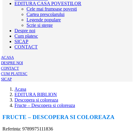
EDITURA CASA POVESTILOR
Cele mai frumoase povesti
Cartea prescolarului
Legende populare
Scrie si sterge
Despre noi
Cum platesc
SICAP
CONTACT
ACASA
DESPRE NOI
CONTACT
CUM PLATESC
SICAP
Acasa
EDITURA BIBLION
Descopera si coloreaza
Fructe – Descopera si coloreaza
FRUCTE – DESCOPERA SI COLOREAZA
Referinta: 9789975111836