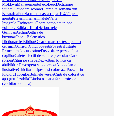
Moldova
Managementul ecologic
Dictionare
Stiinta
Dictionare scolare
Literatura romana din
Basarabia
Poezia romaneasca dupa 1945
Opera
aperta
Prietenii mei animalele
Varia
Integrala Eminescu. Opera completa in opt
volume. Editia a III-a
Dictionarele
Gunivas
Aethra
Aethra de
buzunar
Ovidiu
Beletristica
Dictionarele Biblion
O carte mare de teste pentru
cei mici
Ochisori
Cinci povesti
Povesti ilustrate
Primele mele cunostinte
Dezvoltare personala a
copiilor
Caiete - lectii de scriere prescolari
Carte
sonora
Citim pe silabe
Dezvoltam logica cu
abtibilduri
Descopera si coloreaza
Autocolante
ilustrative
Ghicitori. Lipeste si coloreaza
Poezii din
folclorul copiilor
Bulinele vesele
Carti de colorat cu
apa (reutilizabila)
Limba romana fara profesor
(vorbitori de rusa)