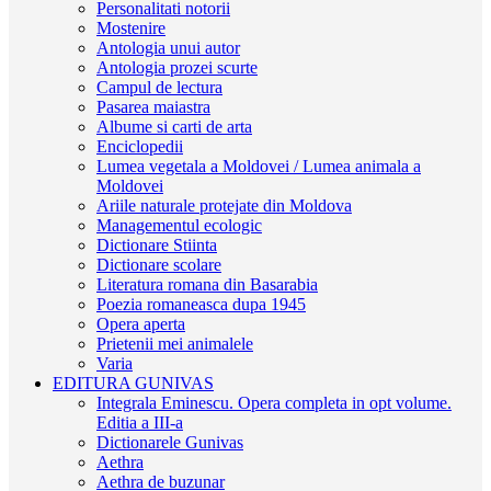
Personalitati notorii
Mostenire
Antologia unui autor
Antologia prozei scurte
Campul de lectura
Pasarea maiastra
Albume si carti de arta
Enciclopedii
Lumea vegetala a Moldovei / Lumea animala a
Moldovei
Ariile naturale protejate din Moldova
Managementul ecologic
Dictionare Stiinta
Dictionare scolare
Literatura romana din Basarabia
Poezia romaneasca dupa 1945
Opera aperta
Prietenii mei animalele
Varia
EDITURA GUNIVAS
Integrala Eminescu. Opera completa in opt volume.
Editia a III-a
Dictionarele Gunivas
Aethra
Aethra de buzunar