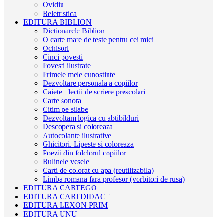
Ovidiu
Beletristica
EDITURA BIBLION
Dictionarele Biblion
O carte mare de teste pentru cei mici
Ochisori
Cinci povesti
Povesti ilustrate
Primele mele cunostinte
Dezvoltare personala a copiilor
Caiete - lectii de scriere prescolari
Carte sonora
Citim pe silabe
Dezvoltam logica cu abtibilduri
Descopera si coloreaza
Autocolante ilustrative
Ghicitori. Lipeste si coloreaza
Poezii din folclorul copiilor
Bulinele vesele
Carti de colorat cu apa (reutilizabila)
Limba romana fara profesor (vorbitori de rusa)
EDITURA CARTEGO
EDITURA CARTDIDACT
EDITURA LEXON PRIM
EDITURA UNU