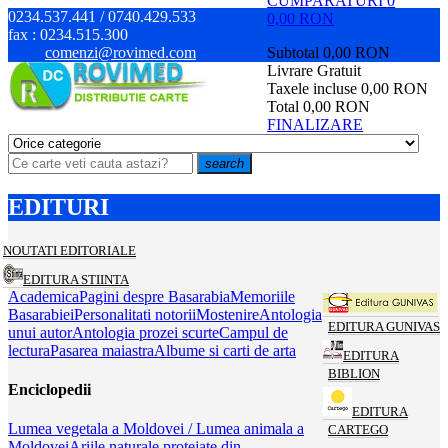
CUMPARATURI
0
0234.537.441 / 0740.429.533
0,00 RON
fax :
0234.515.300
comenzi@rovimed.com
Subtotal
0,00 RON
Livrare
Gratuit
Taxele incluse
0,00 RON
Total
0,00 RON
FINALIZARE
search
EDITURI
NOUTATI EDITORIALE
EDITURA STIINTA
Academica
Pagini despre Basarabia
Memoriile
Basarabiei
Personalitati notorii
Mostenire
Antologia
EDITURA GUNIVAS
unui autor
Antologia prozei scurte
Campul de
lectura
Pasarea maiastra
Albume si carti de arta
EDITURA
BIBLION
Enciclopedii
EDITURA
Lumea vegetala a Moldovei / Lumea animala a
CARTEGO
Moldovei
Ariile naturale protejate din