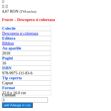



4,67 RON
(TVA inclus)
Fructe – Descopera si coloreaza
Colectie
Descopera si coloreaza
Editura
Biblion
An aparitie
2018
Pagini
16
ISBN
978-9975-111-83-6
Tip coperta
Capsat
Format
22.0 x 16.0 cm
Cantitate
add
Adauga in cos