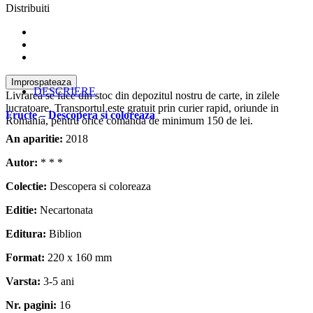
Distribuiti
DESCRIERE
Livrarea se face din stoc din depozitul nostru de carte, in zilele
lucratoare. Transportul este gratuit prin curier rapid, oriunde in
Fructe – Descopera si coloreaza
Romania, pentru orice comanda de minimum 150 de lei.
An aparitie:
2018
Autor:
* * *
Colectie:
Descopera si coloreaza
Editie:
Necartonata
Editura:
Biblion
Format:
220 x 160 mm
Varsta:
3-5 ani
Nr. pagini:
16