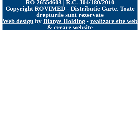
RO 26554603 | R.C. J04/180/2010
Copyright
ROVIMED - Distributie Carte. Toate
drepturile sunt rezervate
Web design
by
Dianys Holding
-
realizare site web
&
creare website