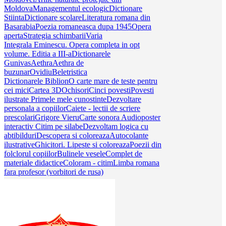
Moldova
Managementul ecologic
Dictionare
Stiinta
Dictionare scolare
Literatura romana din
Basarabia
Poezia romaneasca dupa 1945
Opera
aperta
Strategia schimbarii
Varia
Integrala Eminescu. Opera completa in opt
volume. Editia a III-a
Dictionarele
Gunivas
Aethra
Aethra de
buzunar
Ovidiu
Beletristica
Dictionarele Biblion
O carte mare de teste pentru
cei mici
Cartea 3D
Ochisori
Cinci povesti
Povesti
ilustrate
Primele mele cunostinte
Dezvoltare
personala a copiilor
Caiete - lectii de scriere
prescolari
Grigore Vieru
Carte sonora
Audioposter
interactiv
Citim pe silabe
Dezvoltam logica cu
abtibilduri
Descopera si coloreaza
Autocolante
ilustrative
Ghicitori. Lipeste si coloreaza
Poezii din
folclorul copiilor
Bulinele vesele
Complet de
materiale didactice
Coloram - citim
Limba romana
fara profesor (vorbitori de rusa)