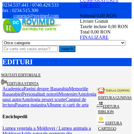
CUMPARATURI
0
0234.537.441 / 0740.429.533
0,00 RON
fax :
0234.515.300
comenzi@rovimed.com
Subtotal
0,00 RON
Livrare
Gratuit
Taxele incluse
0,00 RON
Total
0,00 RON
FINALIZARE
search
EDITURI
NOUTATI EDITORIALE
EDITURA STIINTA
Academica
Pagini despre Basarabia
Memoriile
Basarabiei
Personalitati notorii
Mostenire
Antologia
EDITURA GUNIVAS
unui autor
Antologia prozei scurte
Campul de
lectura
Pasarea maiastra
Albume si carti de arta
EDITURA
BIBLION
Enciclopedii
EDITURA
Lumea vegetala a Moldovei / Lumea animala a
CARTEGO
Moldovei
Ariile naturale protejate din