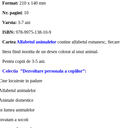
Format:
210 x 140 mm
Nr. pagini
: 10
Varsta:
3-7 ani
ISBN:
978-9975-138-10-9
Cartea
Alfabetul animalelor
contine alfabetul romanesc, fiecare
litera fiind insotita de un desen colorat al unui animal.
Pentru copiii de 3-5 ani.
Colectia
”
Dezvoltare personala a copiilor
”:
Cine locuieste in padure
Alfabetul animalelor
Animale domestice
In lumea animalelor
Invatam a socoti