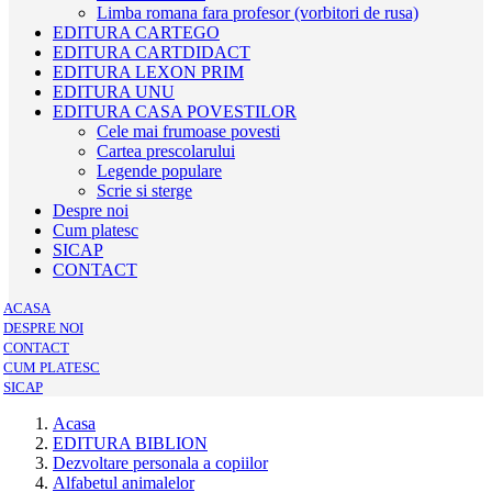
Limba romana fara profesor (vorbitori de rusa)
EDITURA CARTEGO
EDITURA CARTDIDACT
EDITURA LEXON PRIM
EDITURA UNU
EDITURA CASA POVESTILOR
Cele mai frumoase povesti
Cartea prescolarului
Legende populare
Scrie si sterge
Despre noi
Cum platesc
SICAP
CONTACT
ACASA
DESPRE NOI
CONTACT
CUM PLATESC
SICAP
Acasa
EDITURA BIBLION
Dezvoltare personala a copiilor
Alfabetul animalelor