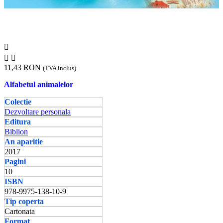



11,43 RON
(TVA inclus)
Alfabetul animalelor
Colectie
Dezvoltare personala
Editura
Biblion
An aparitie
2017
Pagini
10
ISBN
978-9975-138-10-9
Tip coperta
Cartonata
Format