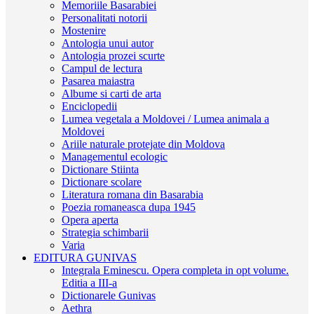
Memoriile Basarabiei
Personalitati notorii
Mostenire
Antologia unui autor
Antologia prozei scurte
Campul de lectura
Pasarea maiastra
Albume si carti de arta
Enciclopedii
Lumea vegetala a Moldovei / Lumea animala a
Moldovei
Ariile naturale protejate din Moldova
Managementul ecologic
Dictionare Stiinta
Dictionare scolare
Literatura romana din Basarabia
Poezia romaneasca dupa 1945
Opera aperta
Strategia schimbarii
Varia
EDITURA GUNIVAS
Integrala Eminescu. Opera completa in opt volume.
Editia a III-a
Dictionarele Gunivas
Aethra