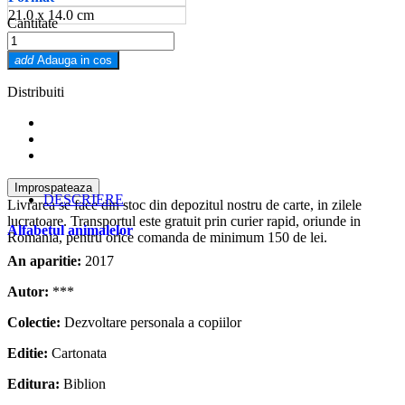
21.0 x 14.0 cm
Cantitate
add
Adauga in cos
Distribuiti
DESCRIERE
Livrarea se face din stoc din depozitul nostru de carte, in zilele
lucratoare. Transportul este gratuit prin curier rapid, oriunde in
Alfabetul animalelor
Romania, pentru orice comanda de minimum 150 de lei.
An aparitie:
2017
Autor:
***
Colectie:
Dezvoltare personala a copiilor
Editie:
Cartonata
Editura:
Biblion