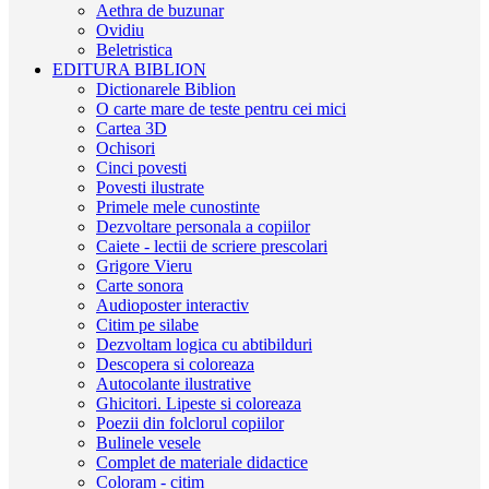
Aethra de buzunar
Ovidiu
Beletristica
EDITURA BIBLION
Dictionarele Biblion
O carte mare de teste pentru cei mici
Cartea 3D
Ochisori
Cinci povesti
Povesti ilustrate
Primele mele cunostinte
Dezvoltare personala a copiilor
Caiete - lectii de scriere prescolari
Grigore Vieru
Carte sonora
Audioposter interactiv
Citim pe silabe
Dezvoltam logica cu abtibilduri
Descopera si coloreaza
Autocolante ilustrative
Ghicitori. Lipeste si coloreaza
Poezii din folclorul copiilor
Bulinele vesele
Complet de materiale didactice
Coloram - citim