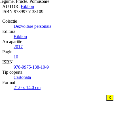
Legume. Fructe. Pomusoare
AUTOR:
Biblion
ISBN
9789975138109
Colectie
Dezvoltare personala
Editura
Biblion
An aparitie
2017
Pagini
10
ISBN
978-9975-138-10-9
Tip coperta
Cartonata
Format
21.0 x 14.0 cm
X