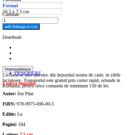
Format
10.5 x 7.5 cm
Cantitate
add
Adauga in cos
Distribuiti
DESCRIERE
Livrarea se face din stoc din depozitul nostru de carte, in zilele
lucratoare. Transportul este gratuit prin curier rapid, oriunde in
Umbra timpului
Romania, pentru orice comanda de minimum 150 de lei.
Autor:
Ion Pilat
ISBN:
978-9975-696-00-5
Editie:
I-a
Pagini:
184
Latime:
7.5 cm