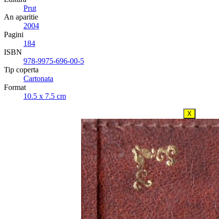
Prut
An aparitie
2004
Pagini
184
ISBN
978-9975-696-00-5
Tip coperta
Cartonata
Format
10.5 x 7.5 cm
X