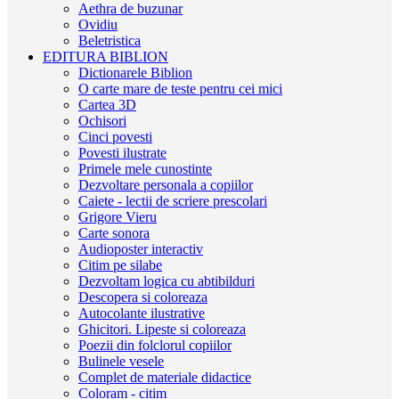
Aethra de buzunar
Ovidiu
Beletristica
EDITURA BIBLION
Dictionarele Biblion
O carte mare de teste pentru cei mici
Cartea 3D
Ochisori
Cinci povesti
Povesti ilustrate
Primele mele cunostinte
Dezvoltare personala a copiilor
Caiete - lectii de scriere prescolari
Grigore Vieru
Carte sonora
Audioposter interactiv
Citim pe silabe
Dezvoltam logica cu abtibilduri
Descopera si coloreaza
Autocolante ilustrative
Ghicitori. Lipeste si coloreaza
Poezii din folclorul copiilor
Bulinele vesele
Complet de materiale didactice
Coloram - citim