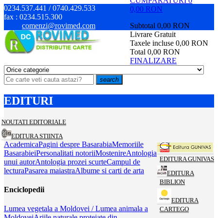
CUMPARATURI
0
0234.537.441 / 0740.429.533
0,00 RON
fax :
0234.515.300
comenzi@rovimed.com
Subtotal
0,00 RON
Livrare
Gratuit
Taxele incluse
0,00 RON
Total
0,00 RON
FINALIZARE
search
EDITURI
NOUTATI EDITORIALE
EDITURA STIINTA
Academica
Pagini despre Basarabia
Memoriile
Basarabiei
Personalitati notorii
Mostenire
Antologia
EDITURA GUNIVAS
unui autor
Antologia prozei scurte
Campul de
lectura
Pasarea maiastra
Albume si carti de arta
EDITURA
BIBLION
Enciclopedii
EDITURA
Lumea vegetala a Moldovei / Lumea animala a
CARTEGO
Moldovei
Ariile naturale protejate din