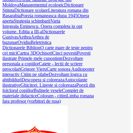
Moldova
Managementul ecologic
Dictionare
Stiinta
Dictionare scolare
Literatura romana din
Basarabia
Poezia romaneasca dupa 1945
Opera
aperta
Strategia schimbarii
Varia
Integrala Eminescu. Opera completa in opt
volume. Editia a III-a
Dictionarele
Gunivas
Aethra
Aethra de
buzunar
Ovidiu
Beletristica
Dictionarele Biblion
O carte mare de teste pentru
cei mici
Cartea 3D
Ochisori
Cinci povesti
Povesti
ilustrate
Primele mele cunostinte
Dezvoltare
personala a copiilor
Caiete - lectii de scriere
prescolari
Grigore Vieru
Carte sonora
Audioposter
interactiv
Citim pe silabe
Dezvoltam logica cu
abtibilduri
Descopera si coloreaza
Autocolante
ilustrative
Ghicitori. Lipeste si coloreaza
Poezii din
folclorul copiilor
Bulinele vesele
Complet de
materiale didactice
Coloram - citim
Limba romana
fara profesor (vorbitori de rusa)