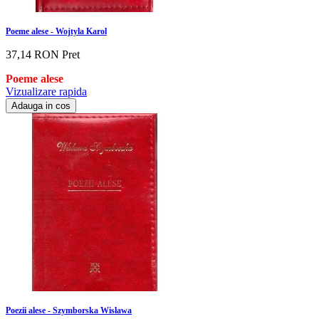
Poeme alese - Wojtyla Karol
37,14 RON
Pret
Poeme alese
Vizualizare rapida
Adauga in cos
Poezii alese - Szymborska Wisława