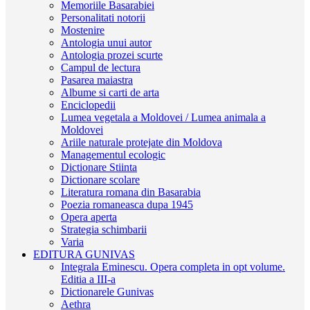
Memoriile Basarabiei
Personalitati notorii
Mostenire
Antologia unui autor
Antologia prozei scurte
Campul de lectura
Pasarea maiastra
Albume si carti de arta
Enciclopedii
Lumea vegetala a Moldovei / Lumea animala a
Moldovei
Ariile naturale protejate din Moldova
Managementul ecologic
Dictionare Stiinta
Dictionare scolare
Literatura romana din Basarabia
Poezia romaneasca dupa 1945
Opera aperta
Strategia schimbarii
Varia
EDITURA GUNIVAS
Integrala Eminescu. Opera completa in opt volume.
Editia a III-a
Dictionarele Gunivas
Aethra