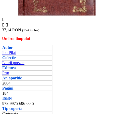



37,14 RON
(TVA inclus)
Umbra timpului
Autor
Ion Pilat
Colectie
Laurii poeziei
Editura
Prut
An aparitie
2004
Pagini
184
ISBN
978-9975-696-00-5
Tip coperta
Cartonata