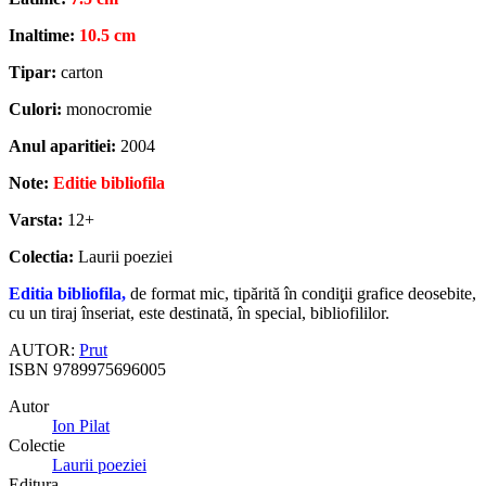
Inaltime:
10.5 cm
Tipar:
carton
Culori:
monocromie
Anul aparitiei:
2004
Note:
Editie bibliofila
Varsta:
12+
Colectia:
Laurii poeziei
Editia bibliofila,
de format mic, tipărită în condiţii grafice deosebite,
cu un tiraj înseriat, este destinată, în special, bibliofililor.
AUTOR:
Prut
ISBN
9789975696005
Autor
Ion Pilat
Colectie
Laurii poeziei
Editura