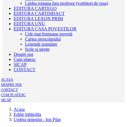
Limba romana fara profesor (vorbitori de rusa)
EDITURA CARTEGO
EDITURA CARTDIDACT
EDITURA LEXON PRIM
EDITURA UNU
EDITURA CASA POVESTILOR
Cele mai frumoase povesti
Cartea prescolarului
Legende populare
Scrie si sterge
Despre noi
Cum platesc
SICAP
CONTACT
ACASA
DESPRE NOI
CONTACT
CUM PLATESC
SICAP
Acasa
Editie bibliofila
Umbra timpului - Ion Pilat