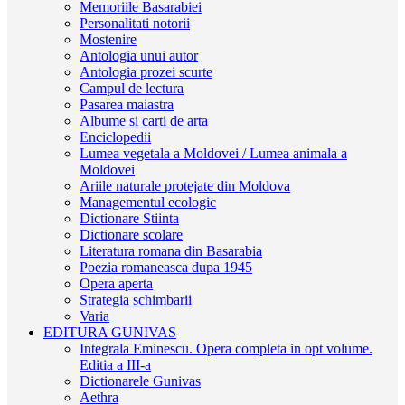
Memoriile Basarabiei
Personalitati notorii
Mostenire
Antologia unui autor
Antologia prozei scurte
Campul de lectura
Pasarea maiastra
Albume si carti de arta
Enciclopedii
Lumea vegetala a Moldovei / Lumea animala a
Moldovei
Ariile naturale protejate din Moldova
Managementul ecologic
Dictionare Stiinta
Dictionare scolare
Literatura romana din Basarabia
Poezia romaneasca dupa 1945
Opera aperta
Strategia schimbarii
Varia
EDITURA GUNIVAS
Integrala Eminescu. Opera completa in opt volume.
Editia a III-a
Dictionarele Gunivas
Aethra