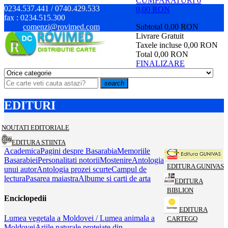
CUMPARATURI
0
0234.537.441 / 0740.429.533
0,00 RON
fax :
0234.515.300
comenzi@rovimed.com
Subtotal
0,00 RON
Livrare
Gratuit
Taxele incluse
0,00 RON
Total
0,00 RON
FINALIZARE
search
EDITURI
NOUTATI EDITORIALE
EDITURA STIINTA
Academica
Pagini despre Basarabia
Memoriile
Basarabiei
Personalitati notorii
Mostenire
Antologia
EDITURA GUNIVAS
unui autor
Antologia prozei scurte
Campul de
lectura
Pasarea maiastra
Albume si carti de arta
EDITURA
BIBLION
Enciclopedii
EDITURA
Lumea vegetala a Moldovei / Lumea animala a
CARTEGO
Moldovei
Ariile naturale protejate din