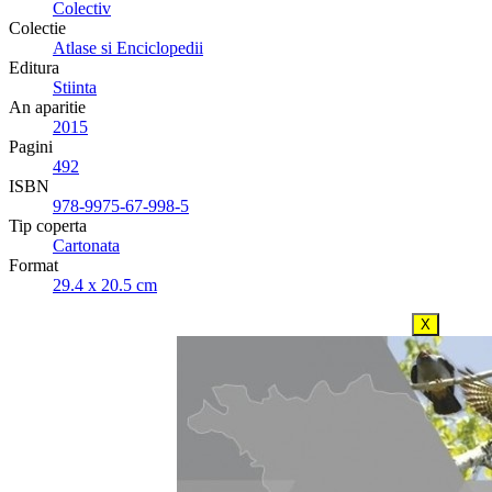
Colectiv
Colectie
Atlase si Enciclopedii
Editura
Stiinta
An aparitie
2015
Pagini
492
ISBN
978-9975-67-998-5
Tip coperta
Cartonata
Format
29.4 x 20.5 cm
X