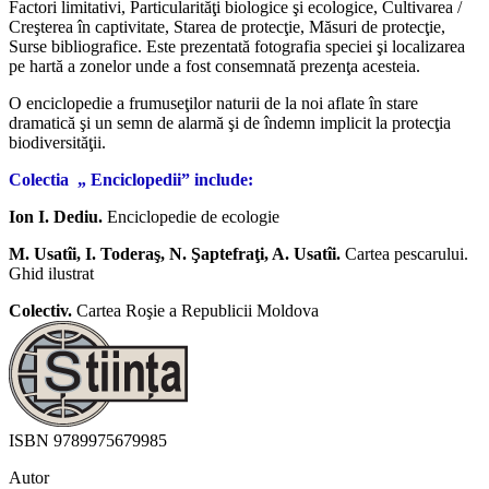
Factori limitativi, Particularităţi biologice şi ecologice, Cultivarea /
Creşterea în captivitate, Starea de protecţie, Măsuri de protecţie,
Surse bibliografice. Este prezentată fotografia speciei şi localizarea
pe hartă a zonelor unde a fost consemnată prezenţa acesteia.
O enciclopedie a frumuseţilor naturii de la noi aflate în stare
dramatică şi un semn de alarmă şi de îndemn implicit la protecţia
biodiversităţii.
Colectia
„ Enciclopedii” include:
Ion I. Dediu.
Enciclopedie de ecologie
M. Usatîi, I. Toderaş, N. Şaptefraţi, A. Usatîi.
Cartea pescarului.
Ghid ilustrat
Colectiv.
Cartea Roşie a Republicii Moldova
ISBN
9789975679985
Autor