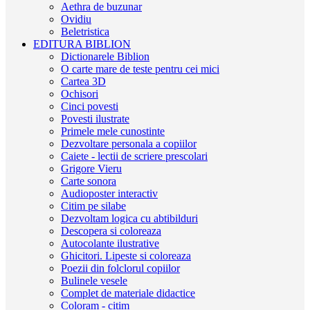
Aethra de buzunar
Ovidiu
Beletristica
EDITURA BIBLION
Dictionarele Biblion
O carte mare de teste pentru cei mici
Cartea 3D
Ochisori
Cinci povesti
Povesti ilustrate
Primele mele cunostinte
Dezvoltare personala a copiilor
Caiete - lectii de scriere prescolari
Grigore Vieru
Carte sonora
Audioposter interactiv
Citim pe silabe
Dezvoltam logica cu abtibilduri
Descopera si coloreaza
Autocolante ilustrative
Ghicitori. Lipeste si coloreaza
Poezii din folclorul copiilor
Bulinele vesele
Complet de materiale didactice
Coloram - citim