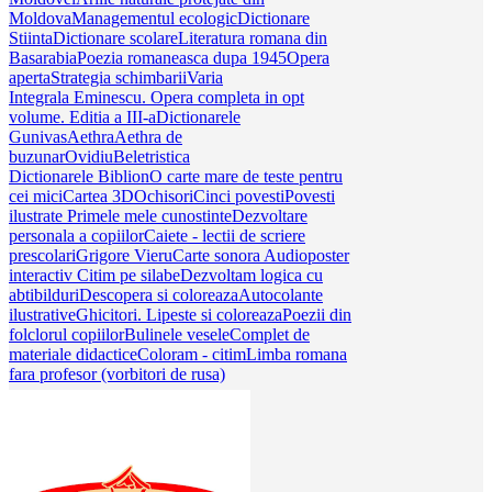
Moldova
Managementul ecologic
Dictionare
Stiinta
Dictionare scolare
Literatura romana din
Basarabia
Poezia romaneasca dupa 1945
Opera
aperta
Strategia schimbarii
Varia
Integrala Eminescu. Opera completa in opt
volume. Editia a III-a
Dictionarele
Gunivas
Aethra
Aethra de
buzunar
Ovidiu
Beletristica
Dictionarele Biblion
O carte mare de teste pentru
cei mici
Cartea 3D
Ochisori
Cinci povesti
Povesti
ilustrate
Primele mele cunostinte
Dezvoltare
personala a copiilor
Caiete - lectii de scriere
prescolari
Grigore Vieru
Carte sonora
Audioposter
interactiv
Citim pe silabe
Dezvoltam logica cu
abtibilduri
Descopera si coloreaza
Autocolante
ilustrative
Ghicitori. Lipeste si coloreaza
Poezii din
folclorul copiilor
Bulinele vesele
Complet de
materiale didactice
Coloram - citim
Limba romana
fara profesor (vorbitori de rusa)