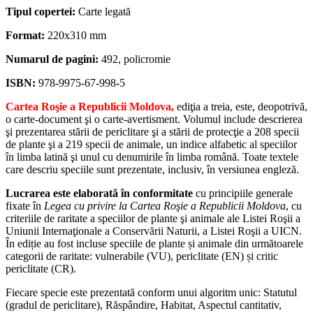
Tipul copertei:
Carte legată
Format:
220x310 mm
Numarul de pagini:
492, policromie
ISBN:
978-9975-67-998-5
Cartea Roşie a Republicii Moldova,
ediţia a treia, este, deopotrivă,
o carte-document şi o carte-avertisment. Volumul include descrierea
şi prezentarea stării de periclitare şi a stării de protecţie a 208 specii
de plante şi a 219 specii de animale, un indice alfabetic al speciilor
în limba latină şi unul cu denumirile în limba română. Toate textele
care descriu speciile sunt prezentate, inclusiv, în versiunea engleză.
Lucrarea este elaborată în conformitate
cu principiile generale
fixate în
Legea cu privire la Cartea Roşie a Republicii Moldova
, cu
criteriile de raritate a speciilor de plante şi animale ale Listei Roşii a
Uniunii Internaţionale a Conservării Naturii, a Listei Roşii a UICN.
În ediție au fost incluse speciile de plante și animale din următoarele
categorii de raritate: vulnerabile (VU), periclitate (EN) și critic
periclitate (CR).
Fiecare specie este prezentată conform unui algoritm unic: Statutul
(gradul de periclitare), Răspândire, Habitat, Aspectul cantitativ,