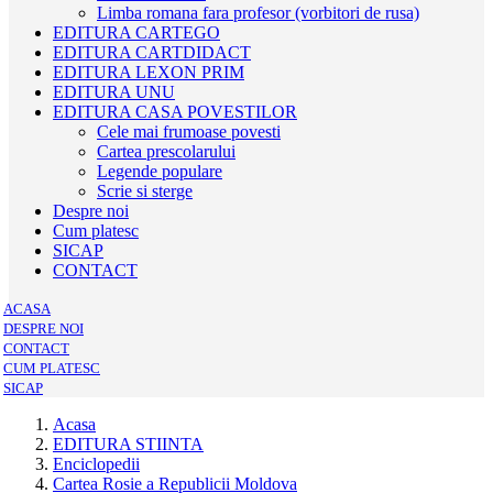
Limba romana fara profesor (vorbitori de rusa)
EDITURA CARTEGO
EDITURA CARTDIDACT
EDITURA LEXON PRIM
EDITURA UNU
EDITURA CASA POVESTILOR
Cele mai frumoase povesti
Cartea prescolarului
Legende populare
Scrie si sterge
Despre noi
Cum platesc
SICAP
CONTACT
ACASA
DESPRE NOI
CONTACT
CUM PLATESC
SICAP
Acasa
EDITURA STIINTA
Enciclopedii
Cartea Rosie a Republicii Moldova