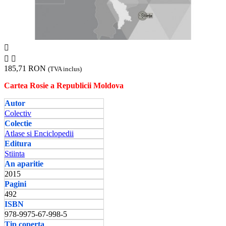



185,71 RON
(TVA inclus)
Cartea Rosie a Republicii Moldova
Autor
Colectiv
Colectie
Atlase si Enciclopedii
Editura
Stiinta
An aparitie
2015
Pagini
492
ISBN
978-9975-67-998-5
Tip coperta