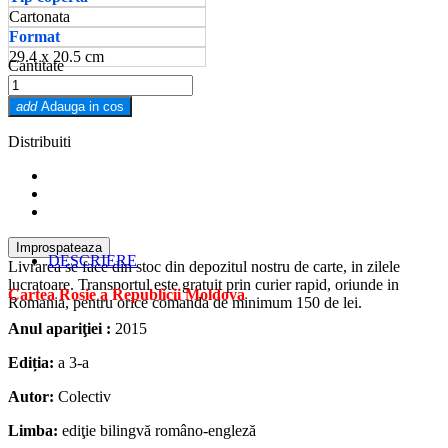
Cartonata
Format
29.4 x 20.5 cm
Cantitate
add
Adauga in cos
Distribuiti
DESCRIERE
Livrarea se face din stoc din depozitul nostru de carte, in zilele
lucratoare. Transportul este gratuit prin curier rapid, oriunde in
Cartea Rosie a Republicii Moldova
Romania, pentru orice comanda de minimum 150 de lei.
Anul apariţiei :
2015
Ediția:
a 3-a
Autor:
Colectiv
Limba:
ediţie bilingvă româno-engleză