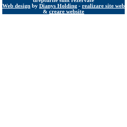
drepturile sunt rezervate
Web design
by
Dianys Holding
-
realizare site web
&
creare website