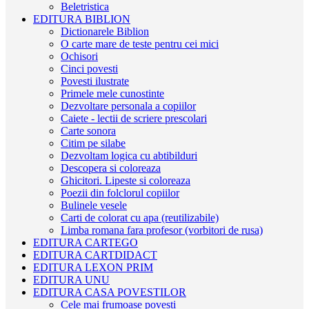
Beletristica
EDITURA BIBLION
Dictionarele Biblion
O carte mare de teste pentru cei mici
Ochisori
Cinci povesti
Povesti ilustrate
Primele mele cunostinte
Dezvoltare personala a copiilor
Caiete - lectii de scriere prescolari
Carte sonora
Citim pe silabe
Dezvoltam logica cu abtibilduri
Descopera si coloreaza
Ghicitori. Lipeste si coloreaza
Poezii din folclorul copiilor
Bulinele vesele
Carti de colorat cu apa (reutilizabile)
Limba romana fara profesor (vorbitori de rusa)
EDITURA CARTEGO
EDITURA CARTDIDACT
EDITURA LEXON PRIM
EDITURA UNU
EDITURA CASA POVESTILOR
Cele mai frumoase povesti