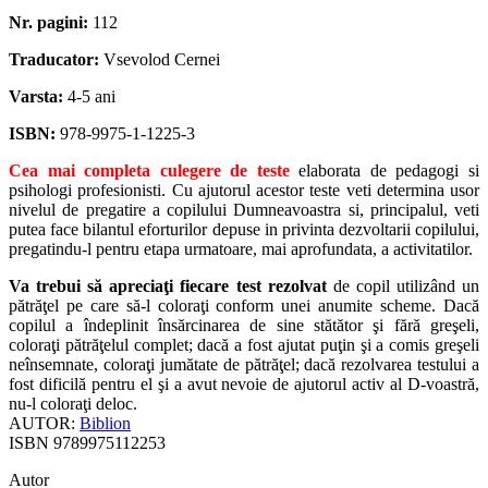
Nr. pagini:
112
Traducator:
Vsevolod Cernei
Varsta:
4-5 ani
ISBN:
978-9975-1-1225-3
Cea mai completa culegere de teste
elaborata de pedagogi si
psihologi profesionisti.
Cu ajutorul acestor teste veti determina usor
nivelul de pregatire a copilului Dumneavoastra si, principalul, veti
putea face bilantul eforturilor depuse in privinta dezvoltarii copilului,
pregatindu-l pentru etapa urmatoare, mai aprofundata, a activitatilor.
Va trebui să apreciaţi fiecare test rezolvat
de copil utilizând un
pătrăţel pe care să-l coloraţi conform unei anumite scheme. Dacă
copilul a îndeplinit însărcinarea de sine stătător şi fără greşeli,
coloraţi pătrăţelul complet; dacă a fost ajutat puţin şi a comis greşeli
neînsemnate, coloraţi jumătate de pătrăţel; dacă rezolvarea testului a
fost dificilă pentru el şi a avut nevoie de ajutorul activ al D-voastră,
nu-l coloraţi deloc.
AUTOR:
Biblion
ISBN
9789975112253
Autor