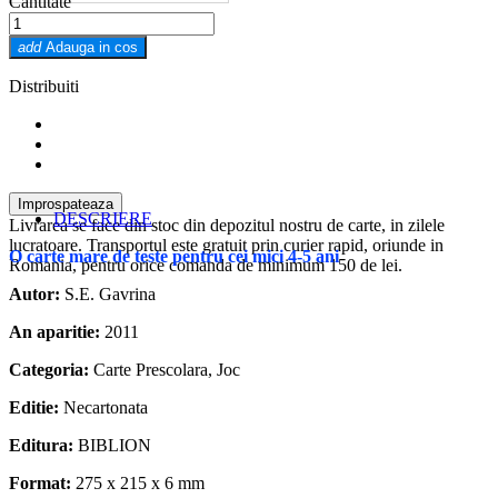
Cantitate
add
Adauga in cos
Distribuiti
DESCRIERE
Livrarea se face din stoc din depozitul nostru de carte, in zilele
lucratoare. Transportul este gratuit prin curier rapid, oriunde in
O carte mare de teste pentru cei mici
4-5 ani
Romania, pentru orice comanda de minimum 150 de lei.
Autor:
S.E. Gavrina
An aparitie:
2011
Categoria:
Carte Prescolara, Joc
Editie:
Necartonata
Editura:
BIBLION
Format:
275 x 215 x 6 mm