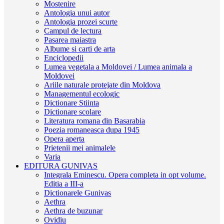
Mostenire
Antologia unui autor
Antologia prozei scurte
Campul de lectura
Pasarea maiastra
Albume si carti de arta
Enciclopedii
Lumea vegetala a Moldovei / Lumea animala a
Moldovei
Ariile naturale protejate din Moldova
Managementul ecologic
Dictionare Stiinta
Dictionare scolare
Literatura romana din Basarabia
Poezia romaneasca dupa 1945
Opera aperta
Prietenii mei animalele
Varia
EDITURA GUNIVAS
Integrala Eminescu. Opera completa in opt volume.
Editia a III-a
Dictionarele Gunivas
Aethra
Aethra de buzunar
Ovidiu