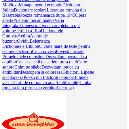
Moldova
Managementul ecologic
Dictionare
Stiinta
Dictionare scolare
Literatura romana din
Basarabia
Poezia romaneasca dupa 1945
Opera
aperta
Prietenii mei animalele
Varia
Integrala Eminescu. Opera completa in opt
volume. Editia a III-a
Dictionarele
Gunivas
Aethra
Aethra de
buzunar
Ovidiu
Beletristica
Dictionarele Biblion
O carte mare de teste pentru
cei mici
Ochisori
Cinci povesti
Povesti ilustrate
Primele mele cunostinte
Dezvoltare personala a
copiilor
Caiete - lectii de scriere prescolari
Carte
sonora
Citim pe silabe
Dezvoltam logica cu
abtibilduri
Descopera si coloreaza
Ghicitori. Lipeste
si coloreaza
Poezii din folclorul copiilor
Bulinele
vesele
Carti de colorat cu apa (reutilizabile)
Limba
romana fara profesor (vorbitori de rusa)