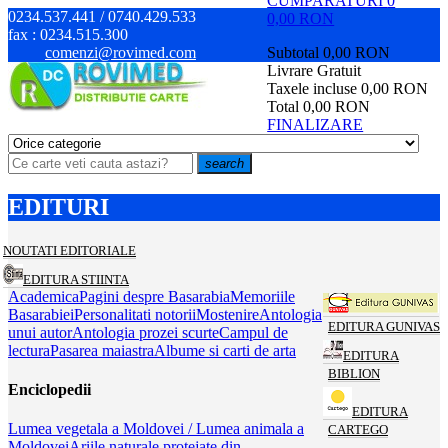
CUMPARATURI
0
0234.537.441 / 0740.429.533
0,00 RON
fax :
0234.515.300
comenzi@rovimed.com
Subtotal
0,00 RON
Livrare
Gratuit
Taxele incluse
0,00 RON
Total
0,00 RON
FINALIZARE
search
EDITURI
NOUTATI EDITORIALE
EDITURA STIINTA
Academica
Pagini despre Basarabia
Memoriile
Basarabiei
Personalitati notorii
Mostenire
Antologia
EDITURA GUNIVAS
unui autor
Antologia prozei scurte
Campul de
lectura
Pasarea maiastra
Albume si carti de arta
EDITURA
BIBLION
Enciclopedii
EDITURA
Lumea vegetala a Moldovei / Lumea animala a
CARTEGO
Moldovei
Ariile naturale protejate din