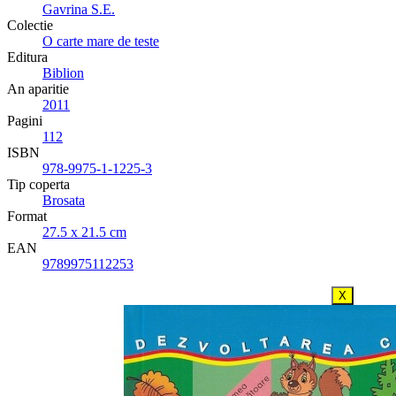
Gavrina S.E.
Colectie
O carte mare de teste
Editura
Biblion
An aparitie
2011
Pagini
112
ISBN
978-9975-1-1225-3
Tip coperta
Brosata
Format
27.5 x 21.5 cm
EAN
9789975112253
X