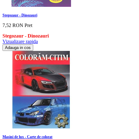
Stegozaur - Dinozauri
7,52 RON
Pret
Stegozaur - Dinozauri
Vizualizare rapida
Adauga in cos
Masini de lux - Carte de colorat