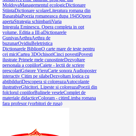
Moldova
Managementul ecologic
Dictionare
Stiinta
Dictionare scolare
Literatura romana din
Basarabia
Poezia romaneasca dupa 1945
Opera
aperta
Strategia schimbarii
Varia
Integrala Eminescu. Opera completa in opt
volume. Editia a III-a
Dictionarele
Gunivas
Aethra
Aethra de
buzunar
Ovidiu
Beletristica
Dictionarele Biblion
O carte mare de teste pentru
cei mici
Cartea 3D
Ochisori
Cinci povesti
Povesti
ilustrate
Primele mele cunostinte
Dezvoltare
personala a copiilor
Caiete - lectii de scriere
prescolari
Grigore Vieru
Carte sonora
Audioposter
interactiv
Citim pe silabe
Dezvoltam logica cu
abtibilduri
Descopera si coloreaza
Autocolante
ilustrative
Ghicitori. Lipeste si coloreaza
Poezii din
folclorul copiilor
Bulinele vesele
Complet de
materiale didactice
Coloram - citim
Limba romana
fara profesor (vorbitori de rusa)