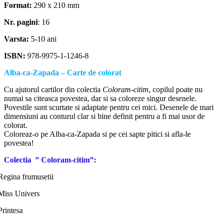
Format:
290 x 210 mm
Nr. pagini
: 16
Varsta:
5-10 ani
ISBN:
978-9975-1-1246-8
Alba-ca-Zapada – Carte de colorat
Cu ajutorul cartilor din colectia
Coloram-citim
, copilul poate nu
numai sa citeasca povestea, dar si sa coloreze singur desenele.
Povestile sunt scurtate si adaptate pentru cei mici. Desenele de mari
dimensiuni au conturul clar si bine definit pentru a fi mai usor de
colorat.
Coloreaz-o pe Alba-ca-Zapada si pe cei sapte pitici si afla-le
povestea!
Colectia ” Coloram-citim”:
Regina frumusetii
Miss Univers
Printesa