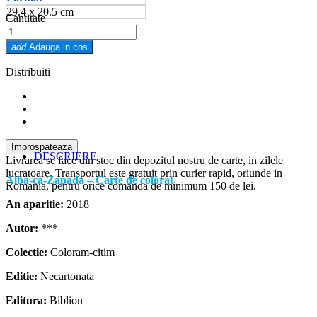
29.4 x 20.5 cm
Cantitate
add
Adauga in cos
Distribuiti
DESCRIERE
Livrarea se face din stoc din depozitul nostru de carte, in zilele
lucratoare. Transportul este gratuit prin curier rapid, oriunde in
Alba-ca-Zapada – Carte de colorat
Romania, pentru orice comanda de minimum 150 de lei.
An aparitie:
2018
Autor:
***
Colectie:
Coloram-citim
Editie:
Necartonata
Editura:
Biblion