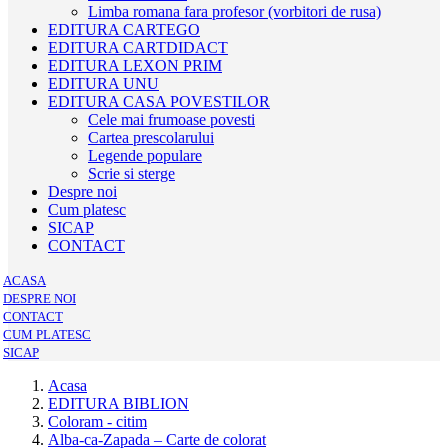
Limba romana fara profesor (vorbitori de rusa)
EDITURA CARTEGO
EDITURA CARTDIDACT
EDITURA LEXON PRIM
EDITURA UNU
EDITURA CASA POVESTILOR
Cele mai frumoase povesti
Cartea prescolarului
Legende populare
Scrie si sterge
Despre noi
Cum platesc
SICAP
CONTACT
ACASA
DESPRE NOI
CONTACT
CUM PLATESC
SICAP
Acasa
EDITURA BIBLION
Coloram - citim
Alba-ca-Zapada – Carte de colorat