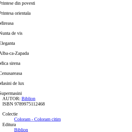
Printese din povesti
Printesa orientala
Mireasa
Nunta de vis
Eleganta
Alba-ca-Zapada
Mica sirena
Cenusareasa
Masini de lux
Supermasini
AUTOR:
Biblion
ISBN
9789975112468
Colectie
Coloram - Coloram citim
Editura
Biblion