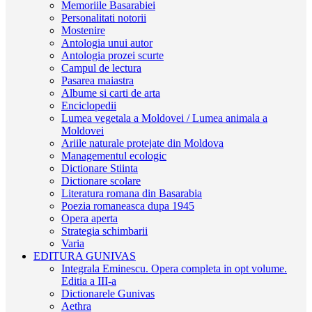
Memoriile Basarabiei
Personalitati notorii
Mostenire
Antologia unui autor
Antologia prozei scurte
Campul de lectura
Pasarea maiastra
Albume si carti de arta
Enciclopedii
Lumea vegetala a Moldovei / Lumea animala a
Moldovei
Ariile naturale protejate din Moldova
Managementul ecologic
Dictionare Stiinta
Dictionare scolare
Literatura romana din Basarabia
Poezia romaneasca dupa 1945
Opera aperta
Strategia schimbarii
Varia
EDITURA GUNIVAS
Integrala Eminescu. Opera completa in opt volume.
Editia a III-a
Dictionarele Gunivas
Aethra