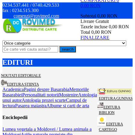
CUMPARATURI
0
0234.537.441 / 0740.429.533
0,00 RON
fax :
0234.515.300
comenzi@rovimed.com
Subtotal
0,00 RON
Livrare
Gratuit
Taxele incluse
0,00 RON
Total
0,00 RON
FINALIZARE
search
EDITURI
NOUTATI EDITORIALE
EDITURA STIINTA
Academica
Pagini despre Basarabia
Memoriile
Basarabiei
Personalitati notorii
Mostenire
Antologia
EDITURA GUNIVAS
unui autor
Antologia prozei scurte
Campul de
lectura
Pasarea maiastra
Albume si carti de arta
EDITURA
BIBLION
Enciclopedii
EDITURA
Lumea vegetala a Moldovei / Lumea animala a
CARTEGO
Moldovei
Ariile naturale protejate din