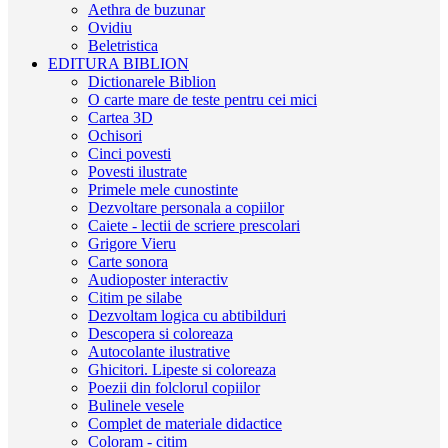
Aethra de buzunar
Ovidiu
Beletristica
EDITURA BIBLION
Dictionarele Biblion
O carte mare de teste pentru cei mici
Cartea 3D
Ochisori
Cinci povesti
Povesti ilustrate
Primele mele cunostinte
Dezvoltare personala a copiilor
Caiete - lectii de scriere prescolari
Grigore Vieru
Carte sonora
Audioposter interactiv
Citim pe silabe
Dezvoltam logica cu abtibilduri
Descopera si coloreaza
Autocolante ilustrative
Ghicitori. Lipeste si coloreaza
Poezii din folclorul copiilor
Bulinele vesele
Complet de materiale didactice
Coloram - citim