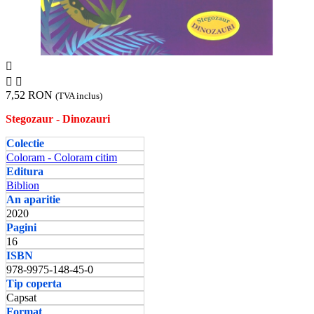



7,52 RON
(TVA inclus)
Stegozaur - Dinozauri
Colectie
Coloram - Coloram citim
Editura
Biblion
An aparitie
2020
Pagini
16
ISBN
978-9975-148-45-0
Tip coperta
Capsat
Format