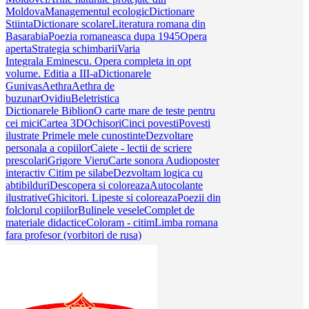
Moldova
Managementul ecologic
Dictionare
Stiinta
Dictionare scolare
Literatura romana din
Basarabia
Poezia romaneasca dupa 1945
Opera
aperta
Strategia schimbarii
Varia
Integrala Eminescu. Opera completa in opt
volume. Editia a III-a
Dictionarele
Gunivas
Aethra
Aethra de
buzunar
Ovidiu
Beletristica
Dictionarele Biblion
O carte mare de teste pentru
cei mici
Cartea 3D
Ochisori
Cinci povesti
Povesti
ilustrate
Primele mele cunostinte
Dezvoltare
personala a copiilor
Caiete - lectii de scriere
prescolari
Grigore Vieru
Carte sonora
Audioposter
interactiv
Citim pe silabe
Dezvoltam logica cu
abtibilduri
Descopera si coloreaza
Autocolante
ilustrative
Ghicitori. Lipeste si coloreaza
Poezii din
folclorul copiilor
Bulinele vesele
Complet de
materiale didactice
Coloram - citim
Limba romana
fara profesor (vorbitori de rusa)