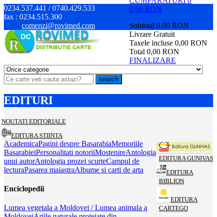
CUMPARATURI
0
0234.537.441 / 0740.429.533
0,00 RON
fax :
0234.515.300
comenzi@rovimed.com
Subtotal
0,00 RON
Livrare
Gratuit
Taxele incluse
0,00 RON
Total
0,00 RON
FINALIZARE
search
EDITURI
NOUTATI EDITORIALE
EDITURA STIINTA
Academica
Pagini despre Basarabia
Memoriile
Basarabiei
Personalitati notorii
Mostenire
Antologia
EDITURA GUNIVAS
unui autor
Antologia prozei scurte
Campul de
lectura
Pasarea maiastra
Albume si carti de arta
EDITURA
BIBLION
Enciclopedii
EDITURA
Lumea vegetala a Moldovei / Lumea animala a
CARTEGO
Moldovei
Ariile naturale protejate din