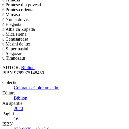
ü
Printese din povesti
ü
Printesa orientala
ü
Mireasa
ü
Nunta de vis
ü
Eleganta
ü
Alba-ca-Zapada
ü
Mica sirena
ü
Cenusareasa
ü
Masini de lux
ü
ü
Supermasini
ü
Stegozaur
ü
Tiranozaur
AUTOR:
Biblion
ISBN
9789975148450
Colectie
Coloram - Coloram citim
Editura
Biblion
An aparitie
2020
Pagini
16
ISBN