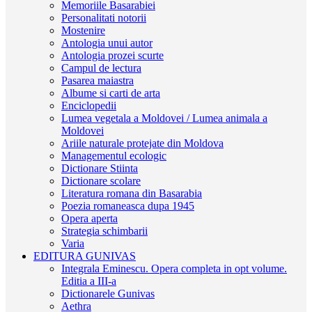
Memoriile Basarabiei
Personalitati notorii
Mostenire
Antologia unui autor
Antologia prozei scurte
Campul de lectura
Pasarea maiastra
Albume si carti de arta
Enciclopedii
Lumea vegetala a Moldovei / Lumea animala a
Moldovei
Ariile naturale protejate din Moldova
Managementul ecologic
Dictionare Stiinta
Dictionare scolare
Literatura romana din Basarabia
Poezia romaneasca dupa 1945
Opera aperta
Strategia schimbarii
Varia
EDITURA GUNIVAS
Integrala Eminescu. Opera completa in opt volume.
Editia a III-a
Dictionarele Gunivas
Aethra