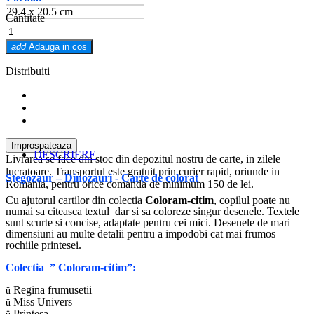
29.4 x 20.5 cm
Cantitate
add
Adauga in cos
Distribuiti
DESCRIERE
Livrarea se face din stoc din depozitul nostru de carte, in zilele
lucratoare. Transportul este gratuit prin curier rapid, oriunde in
Stegozaur
– Dino
zauri - Carte de colorat
Romania, pentru orice comanda de minimum 150 de lei.
Cu ajutorul cartilor din colectia
Coloram-citim
, copilul poate nu
numai sa citeasca textul dar si sa coloreze singur desenele. Textele
sunt scurte si concise, adaptate pentru cei mici. Desenele de mari
dimensiuni au multe detalii pentru a impodobi cat mai frumos
rochiile printesei.
Colectia ” Coloram-citim”:
Regina frumusetii
ü
Miss Univers
ü
Printesa