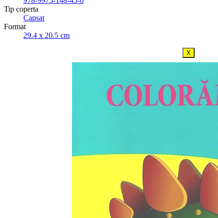
978-9975-148-45-0
Tip coperta
Capsat
Format
29.4 x 20.5 cm
X