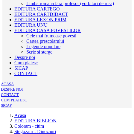
Limba romana fara profesor (vorbitori de rusa)
EDITURA CARTEGO
EDITURA CARTDIDACT
EDITURA LEXON PRIM
EDITURA UNU
EDITURA CASA POVESTILOR
Cele mai frumoase povesti
Cartea prescolarului
Legende populare
Scrie si sterge
Despre noi
Cum platesc
SICAP
CONTACT
ACASA
DESPRE NOI
CONTACT
CUM PLATESC
SICAP
Acasa
EDITURA BIBLION
Coloram - citim
Stegozaur - Dinozauri