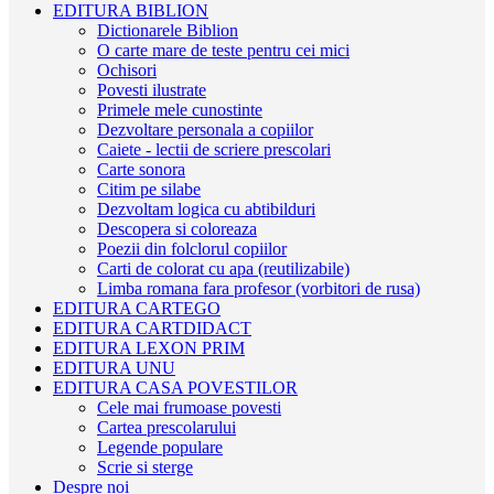
EDITURA BIBLION
Dictionarele Biblion
O carte mare de teste pentru cei mici
Ochisori
Povesti ilustrate
Primele mele cunostinte
Dezvoltare personala a copiilor
Caiete - lectii de scriere prescolari
Carte sonora
Citim pe silabe
Dezvoltam logica cu abtibilduri
Descopera si coloreaza
Poezii din folclorul copiilor
Carti de colorat cu apa (reutilizabile)
Limba romana fara profesor (vorbitori de rusa)
EDITURA CARTEGO
EDITURA CARTDIDACT
EDITURA LEXON PRIM
EDITURA UNU
EDITURA CASA POVESTILOR
Cele mai frumoase povesti
Cartea prescolarului
Legende populare
Scrie si sterge
Despre noi