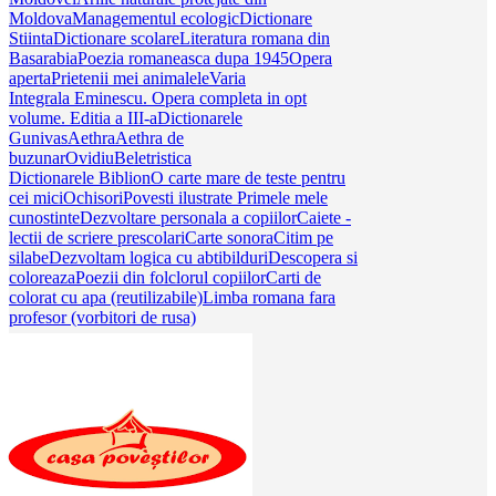
Moldova
Managementul ecologic
Dictionare
Stiinta
Dictionare scolare
Literatura romana din
Basarabia
Poezia romaneasca dupa 1945
Opera
aperta
Prietenii mei animalele
Varia
Integrala Eminescu. Opera completa in opt
volume. Editia a III-a
Dictionarele
Gunivas
Aethra
Aethra de
buzunar
Ovidiu
Beletristica
Dictionarele Biblion
O carte mare de teste pentru
cei mici
Ochisori
Povesti ilustrate
Primele mele
cunostinte
Dezvoltare personala a copiilor
Caiete -
lectii de scriere prescolari
Carte sonora
Citim pe
silabe
Dezvoltam logica cu abtibilduri
Descopera si
coloreaza
Poezii din folclorul copiilor
Carti de
colorat cu apa (reutilizabile)
Limba romana fara
profesor (vorbitori de rusa)