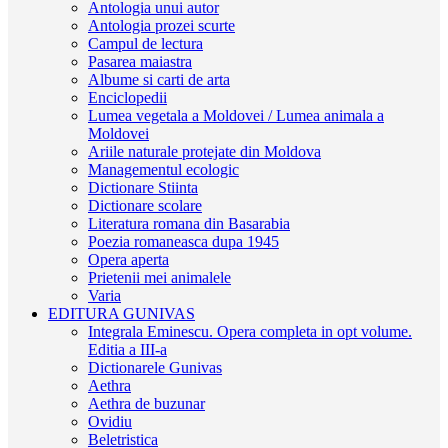
Antologia unui autor
Antologia prozei scurte
Campul de lectura
Pasarea maiastra
Albume si carti de arta
Enciclopedii
Lumea vegetala a Moldovei / Lumea animala a
Moldovei
Ariile naturale protejate din Moldova
Managementul ecologic
Dictionare Stiinta
Dictionare scolare
Literatura romana din Basarabia
Poezia romaneasca dupa 1945
Opera aperta
Prietenii mei animalele
Varia
EDITURA GUNIVAS
Integrala Eminescu. Opera completa in opt volume.
Editia a III-a
Dictionarele Gunivas
Aethra
Aethra de buzunar
Ovidiu
Beletristica