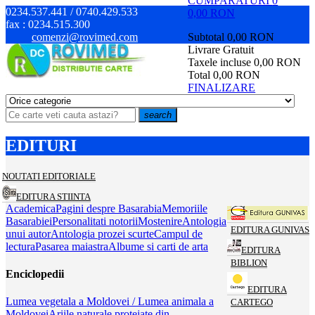
CUMPARATURI
0
0234.537.441 / 0740.429.533
0,00 RON
fax :
0234.515.300
comenzi@rovimed.com
Subtotal
0,00 RON
Livrare
Gratuit
Taxele incluse
0,00 RON
Total
0,00 RON
FINALIZARE
search
EDITURI
NOUTATI EDITORIALE
EDITURA STIINTA
Academica
Pagini despre Basarabia
Memoriile
Basarabiei
Personalitati notorii
Mostenire
Antologia
EDITURA GUNIVAS
unui autor
Antologia prozei scurte
Campul de
lectura
Pasarea maiastra
Albume si carti de arta
EDITURA
BIBLION
Enciclopedii
EDITURA
Lumea vegetala a Moldovei / Lumea animala a
CARTEGO
Moldovei
Ariile naturale protejate din