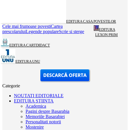
EDITURA CASA POVESTILOR
Cele mai frumoase povesti
Cartea
EDITURA
prescolarului
Legende populare
Scrie si sterge
LEXON PRIM
EDITURA CARTDIDACT
EDITURA UNU
Categorie
NOUTATI EDITORIALE
EDITURA STIINTA
Academica
Pagini despre Basarabia
Memoriile Basarabiei
Personalitati notorii
Mostenire