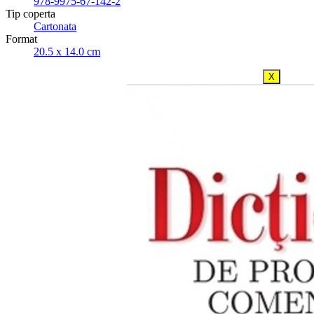
978-9975-67-142-2
Tip coperta
Cartonata
Format
20.5 x 14.0 cm
X