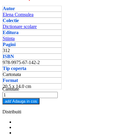
Autor
Elena Comsulea
Colectie
Dictionare scolare
Editura
Stiinta
Pagini
312
ISBN
978-9975-67-142-2
Tip coperta
Cartonata
Format
20.5 x 14.0 cm
Cantitate
add
Adauga in cos
Distribuiti