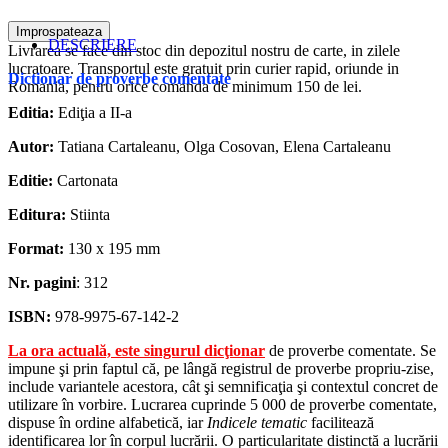
DESCRIERE
Livrarea se face din stoc din depozitul nostru de carte, in zilele
lucratoare. Transportul este gratuit prin curier rapid, oriunde in
Dictionar de proverbe comentate
Romania, pentru orice comanda de minimum 150 de lei.
Editia:
Ediţia a II-a
Autor:
Tatiana Cartaleanu, Olga Cosovan, Elena Cartaleanu
Editie:
Cartonata
Editura:
Stiinta
Format:
130 x 195 mm
Nr. pagini
: 312
ISBN:
978-9975-67-142-2
La ora actuală, este singurul dicţionar
de proverbe comentate. Se
impune şi prin faptul că, pe lângă registrul de proverbe propriu-zise,
include variantele acestora, cât şi semnificaţia şi contextul concret de
utilizare în vorbire. Lucrarea cuprinde 5 000 de proverbe comentate,
dispuse în ordine alfabetică, iar
Indicele tematic
facilitează
identificarea lor în corpul lucrării. O particularitate distinctă a lucrării