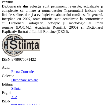
venituri.
Dicţionarele din colecţie
sunt permanent revăzute, actualizate şi
completate ca urmare a numeroaselor împrumuturi lexicale din
limbile străine, dar şi a evoluţiei vocabularului românesc în general.
Începând cu 2007, toate titlurile sunt actualizate în conformitate
cu Dicţionarul ortografic, ortoepic şi morfologic al limbii
române (DOOM2, Academia Română, 2005) şi Dicţionarul
Explicativ Ilustrat al Limbii Române (DEXI).
ISBN
9789975671422
Autor
Elena Comsulea
Colectie
Dictionare scolare
Editura
Stiinta
Pagini
312
ISBN