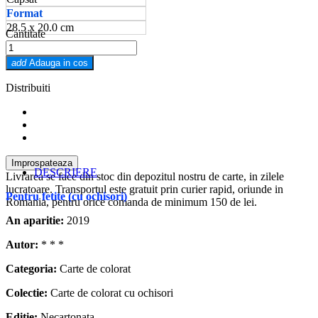
Format
28.5 x 20.0 cm
Cantitate
add
Adauga in cos
Distribuiti
DESCRIERE
Livrarea se face din stoc din depozitul nostru de carte, in zilele
lucratoare. Transportul este gratuit prin curier rapid, oriunde in
Pentru fetite (cu ochisori)
Romania, pentru orice comanda de minimum 150 de lei.
An aparitie:
2019
Autor:
* * *
Categoria:
Carte de colorat
Colectie:
Carte de colorat cu ochisori
Editie:
Necartonata