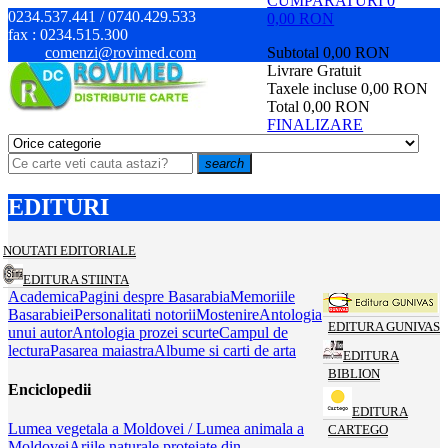
CUMPARATURI
0
0234.537.441 / 0740.429.533
0,00 RON
fax :
0234.515.300
comenzi@rovimed.com
Subtotal
0,00 RON
Livrare
Gratuit
Taxele incluse
0,00 RON
Total
0,00 RON
FINALIZARE
search
EDITURI
NOUTATI EDITORIALE
EDITURA STIINTA
Academica
Pagini despre Basarabia
Memoriile
Basarabiei
Personalitati notorii
Mostenire
Antologia
EDITURA GUNIVAS
unui autor
Antologia prozei scurte
Campul de
lectura
Pasarea maiastra
Albume si carti de arta
EDITURA
BIBLION
Enciclopedii
EDITURA
Lumea vegetala a Moldovei / Lumea animala a
CARTEGO
Moldovei
Ariile naturale protejate din