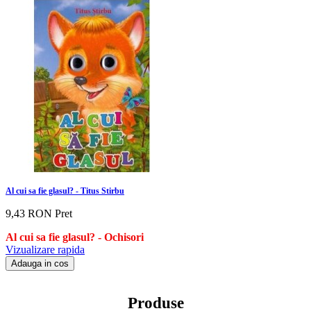
Al cui sa fie glasul? - Titus Stirbu
9,43 RON
Pret
Al cui sa fie glasul?
- Ochisori
Vizualizare rapida
Adauga in cos
Produse