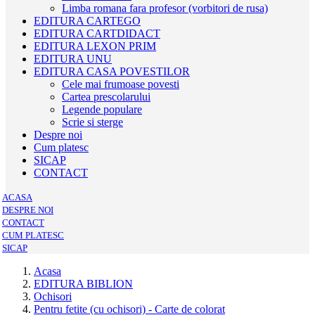
Limba romana fara profesor (vorbitori de rusa)
EDITURA CARTEGO
EDITURA CARTDIDACT
EDITURA LEXON PRIM
EDITURA UNU
EDITURA CASA POVESTILOR
Cele mai frumoase povesti
Cartea prescolarului
Legende populare
Scrie si sterge
Despre noi
Cum platesc
SICAP
CONTACT
ACASA
DESPRE NOI
CONTACT
CUM PLATESC
SICAP
Acasa
EDITURA BIBLION
Ochisori
Pentru fetite (cu ochisori) - Carte de colorat