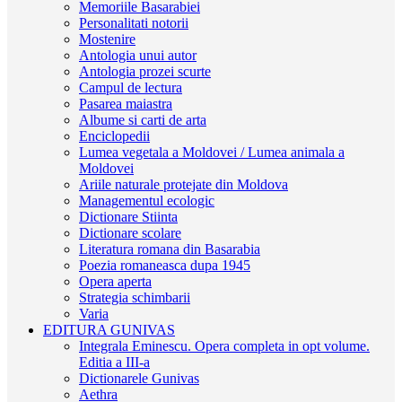
Memoriile Basarabiei
Personalitati notorii
Mostenire
Antologia unui autor
Antologia prozei scurte
Campul de lectura
Pasarea maiastra
Albume si carti de arta
Enciclopedii
Lumea vegetala a Moldovei / Lumea animala a
Moldovei
Ariile naturale protejate din Moldova
Managementul ecologic
Dictionare Stiinta
Dictionare scolare
Literatura romana din Basarabia
Poezia romaneasca dupa 1945
Opera aperta
Strategia schimbarii
Varia
EDITURA GUNIVAS
Integrala Eminescu. Opera completa in opt volume.
Editia a III-a
Dictionarele Gunivas
Aethra