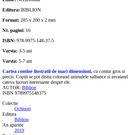
Editura:
BIBLION
Format:
285 x 200 x 2 mm
Nr. pagini:
16
ISBN:
978-9975-148-37-5
Varsta:
3-5 ani
Varsta:
5-7 ani
Cartea contine ilustratii de mari dimensiuni,
cu contur gros si
precis. Copiii se pot distra colorand animalele salbatice si invatand
cateva lucruri interesante despre ele.
AUTOR:
Biblion
ISBN
9789975148375
Colectie
Ochisori
Editura
Biblion
An aparitie
2019