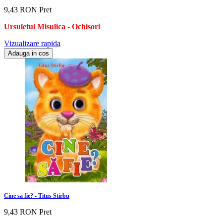
9,43 RON
Pret
Ursuletul Misulica
-
Ochisori
Vizualizare rapida
Adauga in cos
Cine sa fie? - Titus Stirbu
9,43 RON
Pret