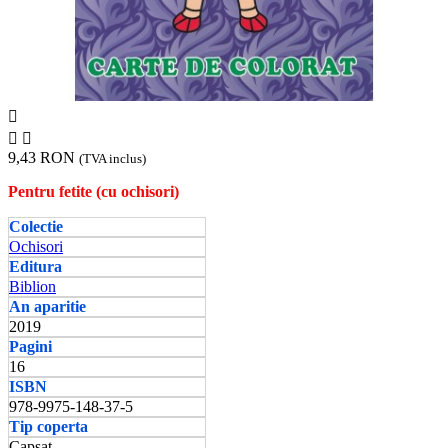



9,43 RON
(TVA inclus)
Pentru fetite (cu ochisori)
Colectie
Ochisori
Editura
Biblion
An aparitie
2019
Pagini
16
ISBN
978-9975-148-37-5
Tip coperta
Capsat