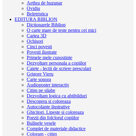
Aethra de buzunar
Ovidiu
Beletristica
EDITURA BIBLION
Dictionarele Biblion
O carte mare de teste pentru cei mici
Cartea 3D
Ochisori
Cinci povesti
Povesti ilustrate
Primele mele cunostinte
Dezvoltare personala a copiilor
Caiete - lectii de scriere prescolari
Grigore Vieru
Carte sonora
Audioposter interactiv
Citim pe silabe
Dezvoltam logica cu abtibilduri
Descopera si coloreaza
Autocolante ilustrative
Ghicitori. Lipeste si coloreaza
Poezii din folclorul copiilor
Bulinele vesele
Complet de materiale didactice
Coloram - citim