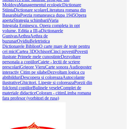
Moldova
Managementul ecologic
Dictionare
Stiinta
Dictionare scolare
Literatura romana din
Basarabia
Poezia romaneasca dupa 1945
Opera
aperta
Strategia schimbarii
Varia
Integrala Eminescu. Opera completa in opt
volume. Editia a III-a
Dictionarele
Gunivas
Aethra
Aethra de
buzunar
Ovidiu
Beletristica
Dictionarele Biblion
O carte mare de teste pentru
cei mici
Cartea 3D
Ochisori
Cinci povesti
Povesti
ilustrate
Primele mele cunostinte
Dezvoltare
personala a copiilor
Caiete - lectii de scriere
prescolari
Grigore Vieru
Carte sonora
Audioposter
interactiv
Citim pe silabe
Dezvoltam logica cu
abtibilduri
Descopera si coloreaza
Autocolante
ilustrative
Ghicitori. Lipeste si coloreaza
Poezii din
folclorul copiilor
Bulinele vesele
Complet de
materiale didactice
Coloram - citim
Limba romana
fara profesor (vorbitori de rusa)