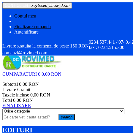
CONT CLIENT
keyboard_arrow_down
Contul meu
Finalizare comanda
Autentificare
0234.537.441 / 0740.4
Livrare gratuita la comenzi de peste 150 RON
fax :
0234.515.300
comenzi@rovimed.com
CUMPARATURI
0
0,00 RON
Subtotal
0,00 RON
Livrare
Gratuit
Taxele incluse
0,00 RON
Total
0,00 RON
FINALIZARE
search
EDITURI