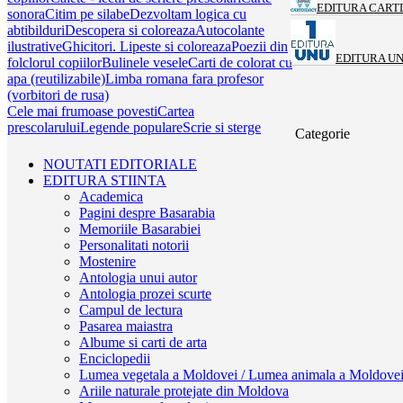
EDITURA CART
sonora
Citim pe silabe
Dezvoltam logica cu
abtibilduri
Descopera si coloreaza
Autocolante
ilustrative
Ghicitori. Lipeste si coloreaza
Poezii din
EDITURA U
folclorul copiilor
Bulinele vesele
Carti de colorat cu
apa (reutilizabile)
Limba romana fara profesor
(vorbitori de rusa)
Cele mai frumoase povesti
Cartea
prescolarului
Legende populare
Scrie si sterge
Categorie
NOUTATI EDITORIALE
EDITURA STIINTA
Academica
Pagini despre Basarabia
Memoriile Basarabiei
Personalitati notorii
Mostenire
Antologia unui autor
Antologia prozei scurte
Campul de lectura
Pasarea maiastra
Albume si carti de arta
Enciclopedii
Lumea vegetala a Moldovei / Lumea animala a Moldove
Ariile naturale protejate din Moldova