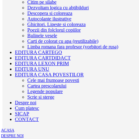
Citim pe silabe
Dezvoltam logica cu abtibilduri
Descopera si coloreaza
Autocolante ilustrative
Ghicitori. Lipeste si coloreaza
Poezii din folclorul copiilor
Bulinele vesele
Carti de colorat cu apa (reutilizabile)
Limba romana fara profesor (vorbitori de rusa)
EDITURA CARTEGO
EDITURA CARTDIDACT
EDITURA LEXON PRIM
EDITURA UNU
EDITURA CASA POVESTILOR
Cele mai frumoase povesti
Cartea prescolarului
Legende populare
Scrie si sterge
Despre noi
Cum platesc
SICAP
CONTACT
ACASA
DESPRE NOI