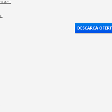
DIDACT
NU
i