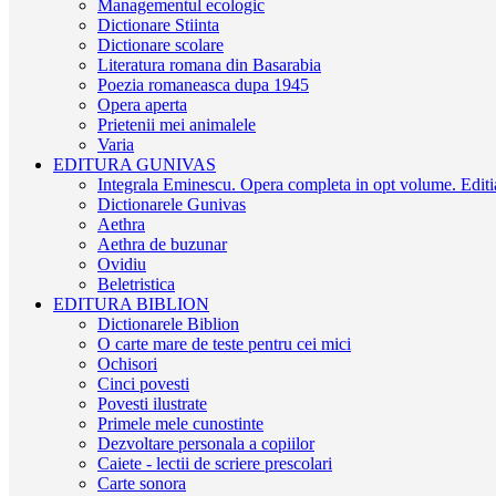
Managementul ecologic
Dictionare Stiinta
Dictionare scolare
Literatura romana din Basarabia
Poezia romaneasca dupa 1945
Opera aperta
Prietenii mei animalele
Varia
EDITURA GUNIVAS
Integrala Eminescu. Opera completa in opt volume. Editia
Dictionarele Gunivas
Aethra
Aethra de buzunar
Ovidiu
Beletristica
EDITURA BIBLION
Dictionarele Biblion
O carte mare de teste pentru cei mici
Ochisori
Cinci povesti
Povesti ilustrate
Primele mele cunostinte
Dezvoltare personala a copiilor
Caiete - lectii de scriere prescolari
Carte sonora