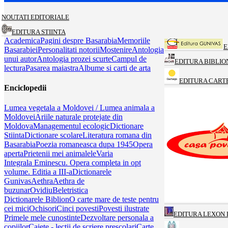
NOUTATI EDITORIALE
EDITURA STIINTA
Academica
Pagini despre Basarabia
Memoriile
E
Basarabiei
Personalitati notorii
Mostenire
Antologia
unui autor
Antologia prozei scurte
Campul de
EDITURA BIBLIO
lectura
Pasarea maiastra
Albume si carti de arta
EDITURA CART
Enciclopedii
Lumea vegetala a Moldovei / Lumea animala a
Moldovei
Ariile naturale protejate din
Moldova
Managementul ecologic
Dictionare
Stiinta
Dictionare scolare
Literatura romana din
Basarabia
Poezia romaneasca dupa 1945
Opera
aperta
Prietenii mei animalele
Varia
Integrala Eminescu. Opera completa in opt
volume. Editia a III-a
Dictionarele
Gunivas
Aethra
Aethra de
buzunar
Ovidiu
Beletristica
Dictionarele Biblion
O carte mare de teste pentru
cei mici
Ochisori
Cinci povesti
Povesti ilustrate
EDITURA LEXON 
Primele mele cunostinte
Dezvoltare personala a
copiilor
Caiete - lectii de scriere prescolari
Carte