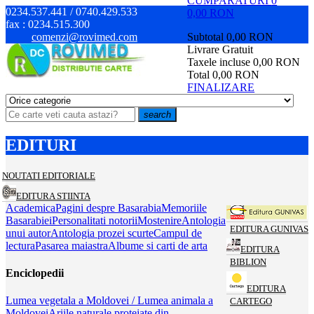
CUMPARATURI
0
0234.537.441 / 0740.429.533
0,00 RON
fax :
0234.515.300
comenzi@rovimed.com
Subtotal
0,00 RON
Livrare
Gratuit
Taxele incluse
0,00 RON
Total
0,00 RON
FINALIZARE
search
EDITURI
NOUTATI EDITORIALE
EDITURA STIINTA
Academica
Pagini despre Basarabia
Memoriile
Basarabiei
Personalitati notorii
Mostenire
Antologia
EDITURA GUNIVAS
unui autor
Antologia prozei scurte
Campul de
lectura
Pasarea maiastra
Albume si carti de arta
EDITURA
BIBLION
Enciclopedii
EDITURA
Lumea vegetala a Moldovei / Lumea animala a
CARTEGO
Moldovei
Ariile naturale protejate din