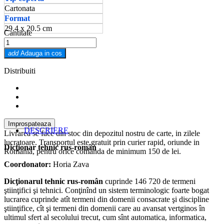
Cartonata
Format
29.4 x 20.5 cm
Cantitate
add
Adauga in cos
Distribuiti
DESCRIERE
Livrarea se face din stoc din depozitul nostru de carte, in zilele
lucratoare. Transportul este gratuit prin curier rapid, oriunde in
Dicţionar tehnic rus-român
Romania, pentru orice comanda de minimum 150 de lei.
Coordonator:
Horia Zava
Dicţionarul tehnic rus-român
cuprinde 146 720 de termeni
ştiinţifici şi tehnici. Conţinînd un sistem terminologic foarte bogat
lucrarea cuprinde atît termeni din domenii consacrate şi discipline
ştiinţifice, cît şi termeni din domenii care au avansat vertginos în
ultimul sfert al secolului trecut, cum sînt automatica, informatica,