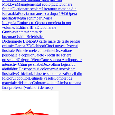
Moldova
Managementul ecologic
Dictionare
Stiinta
Dictionare scolare
Literatura romana din
Basarabia
Poezia romaneasca dupa 1945
Opera
aperta
Strategia schimbarii
Varia
Integrala Eminescu. Opera completa in opt
volume. Editia a III-a
Dictionarele
Gunivas
Aethra
Aethra de
buzunar
Ovidiu
Beletristica
Dictionarele Biblion
O carte mare de teste pentru
cei mici
Cartea 3D
Ochisori
Cinci povesti
Povesti
ilustrate
Primele mele cunostinte
Dezvoltare
personala a copiilor
Caiete - lectii de scriere
prescolari
Grigore Vieru
Carte sonora
Audioposter
interactiv
Citim pe silabe
Dezvoltam logica cu
abtibilduri
Descopera si coloreaza
Autocolante
ilustrative
Ghicitori. Lipeste si coloreaza
Poezii din
folclorul copiilor
Bulinele vesele
Complet de
materiale didactice
Coloram - citim
Limba romana
fara profesor (vorbitori de rusa)