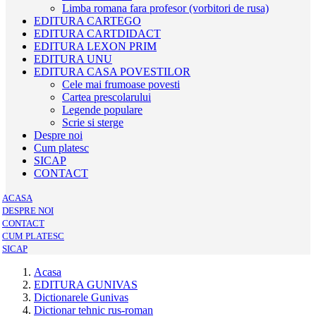
Limba romana fara profesor (vorbitori de rusa)
EDITURA CARTEGO
EDITURA CARTDIDACT
EDITURA LEXON PRIM
EDITURA UNU
EDITURA CASA POVESTILOR
Cele mai frumoase povesti
Cartea prescolarului
Legende populare
Scrie si sterge
Despre noi
Cum platesc
SICAP
CONTACT
ACASA
DESPRE NOI
CONTACT
CUM PLATESC
SICAP
Acasa
EDITURA GUNIVAS
Dictionarele Gunivas
Dictionar tehnic rus-roman