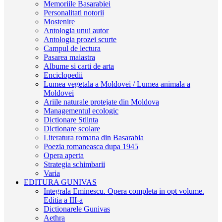
Memoriile Basarabiei
Personalitati notorii
Mostenire
Antologia unui autor
Antologia prozei scurte
Campul de lectura
Pasarea maiastra
Albume si carti de arta
Enciclopedii
Lumea vegetala a Moldovei / Lumea animala a
Moldovei
Ariile naturale protejate din Moldova
Managementul ecologic
Dictionare Stiinta
Dictionare scolare
Literatura romana din Basarabia
Poezia romaneasca dupa 1945
Opera aperta
Strategia schimbarii
Varia
EDITURA GUNIVAS
Integrala Eminescu. Opera completa in opt volume.
Editia a III-a
Dictionarele Gunivas
Aethra