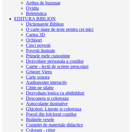
Aethra de buzunar
Ovidiu
Beletristica
EDITURA BIBLION
Dictionarele Biblion
O carte mare de teste pentru cei mici
Cartea 3D
Ochisori
Cinci povesti
Povesti ilustrate
Primele mele cunostinte
Dezvoltare personala a copiilor
Caiete - lectii de scriere prescolari
Grigore Vieru
Carte sonora
Audioposter interactiv
Citim pe silabe
Dezvoltam logica cu abtibilduri
Descopera si coloreaza
Autocolante ilustrative
Ghicitori. Lipeste si coloreaza
Poezii din folclorul copiilor
Bulinele vesele
Complet de materiale didactice
Coloram - citim