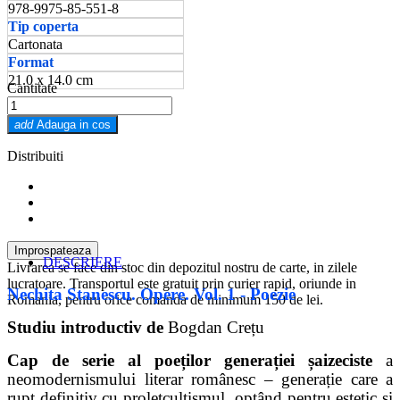
978-9975-85-551-8
Tip coperta
Cartonata
Format
21.0 x 14.0 cm
Cantitate
add
Adauga in cos
Distribuiti
DESCRIERE
Livrarea se face din stoc din depozitul nostru de carte, in zilele
lucratoare. Transportul este gratuit prin curier rapid, oriunde in
Nechita Stanescu. Opere. Vol. 1 - Poezie
Romania, pentru orice comanda de minimum 150 de lei.
Studiu introductiv de
Bogdan Crețu
Cap de serie al poeților generației șaizeciste
a
neomodernismului literar românesc – generație care a
rupt definitiv cu proletcultismul, optând pentru estetic și