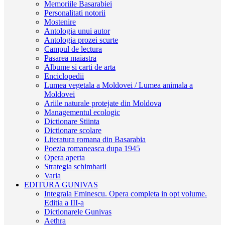
Memoriile Basarabiei
Personalitati notorii
Mostenire
Antologia unui autor
Antologia prozei scurte
Campul de lectura
Pasarea maiastra
Albume si carti de arta
Enciclopedii
Lumea vegetala a Moldovei / Lumea animala a
Moldovei
Ariile naturale protejate din Moldova
Managementul ecologic
Dictionare Stiinta
Dictionare scolare
Literatura romana din Basarabia
Poezia romaneasca dupa 1945
Opera aperta
Strategia schimbarii
Varia
EDITURA GUNIVAS
Integrala Eminescu. Opera completa in opt volume.
Editia a III-a
Dictionarele Gunivas
Aethra