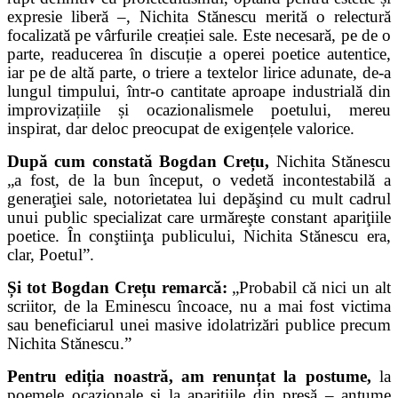
expresie liberă –, Nichita Stănescu merită o relectură
focalizată pe vârfurile creației sale. Este necesară, pe de o
parte, readucerea în discuție a operei poetice autentice,
iar pe de altă parte, o triere a textelor lirice adunate, de-a
lungul timpului, într-o cantitate aproape industrială din
improvizațiile și ocazionalismele poetului, mereu
inspirat, dar deloc preocupat de exigențele valorice.
După cum constată Bogdan Crețu,
Nichita Stănescu
„a fost, de la bun început, o vedetă incontestabilă a
generaţiei sale, notorietatea lui depăşind cu mult cadrul
unui public specializat care urmăreşte constant apariţiile
poetice. În conştiinţa publicului, Nichita Stănescu era,
clar, Poetul”.
Și tot Bogdan Crețu remarcă:
„Probabil că nici un alt
scriitor, de la Eminescu încoace, nu a mai fost victima
sau beneficiarul unei masive idolatrizări publice precum
Nichita Stănescu.”
Pentru ediția noastră, am renunțat la postume,
la
poemele ocazionale și la aparițiile din presă – antume