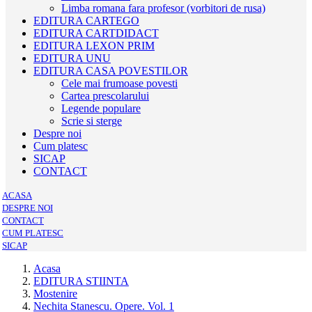
Limba romana fara profesor (vorbitori de rusa)
EDITURA CARTEGO
EDITURA CARTDIDACT
EDITURA LEXON PRIM
EDITURA UNU
EDITURA CASA POVESTILOR
Cele mai frumoase povesti
Cartea prescolarului
Legende populare
Scrie si sterge
Despre noi
Cum platesc
SICAP
CONTACT
ACASA
DESPRE NOI
CONTACT
CUM PLATESC
SICAP
Acasa
EDITURA STIINTA
Mostenire
Nechita Stanescu. Opere. Vol. 1