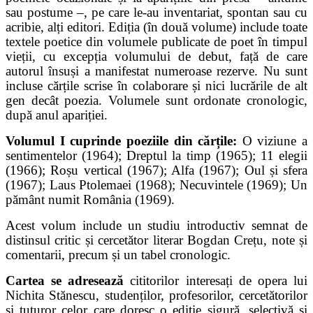
sau postume –, pe care le-au inventariat, spontan sau cu
acribie, alți editori. Ediția (în două volume) include toate
textele poetice din volumele publicate de poet în timpul
vieții, cu excepția volumului de debut, față de care
autorul însuși a manifestat numeroase rezerve. Nu sunt
incluse cărțile scrise în colaborare și nici lucrările de alt
gen decât poezia. Volumele sunt ordonate cronologic,
după anul apariției.
Volumul I cuprinde poeziile din cărțile:
O viziune a
sentimentelor (1964); Dreptul la timp (1965); 11 elegii
(1966); Roșu vertical (1967); Alfa (1967); Oul și sfera
(1967); Laus Ptolemaei (1968); Necuvintele (1969); Un
pământ numit România (1969).
Acest volum include un studiu introductiv semnat de
distinsul critic și cercetător literar Bogdan Crețu, note și
comentarii, precum și un tabel cronologic.
Cartea se adresează
cititorilor interesați de opera lui
Nichita Stănescu, studenților, profesorilor, cercetătorilor
și tuturor celor care doresc o ediție sigură, selectivă și