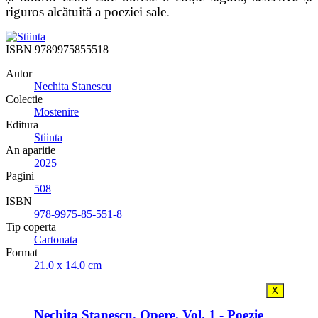
riguros alcătuită a poeziei sale.
ISBN
9789975855518
Autor
Nechita Stanescu
Colectie
Mostenire
Editura
Stiinta
An aparitie
2025
Pagini
508
ISBN
978-9975-85-551-8
Tip coperta
Cartonata
Format
21.0 x 14.0 cm
X
Nechita Stanescu. Opere. Vol. 1 - Poezie