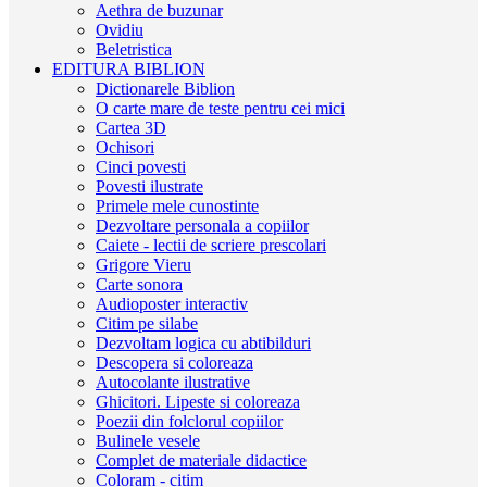
Aethra de buzunar
Ovidiu
Beletristica
EDITURA BIBLION
Dictionarele Biblion
O carte mare de teste pentru cei mici
Cartea 3D
Ochisori
Cinci povesti
Povesti ilustrate
Primele mele cunostinte
Dezvoltare personala a copiilor
Caiete - lectii de scriere prescolari
Grigore Vieru
Carte sonora
Audioposter interactiv
Citim pe silabe
Dezvoltam logica cu abtibilduri
Descopera si coloreaza
Autocolante ilustrative
Ghicitori. Lipeste si coloreaza
Poezii din folclorul copiilor
Bulinele vesele
Complet de materiale didactice
Coloram - citim