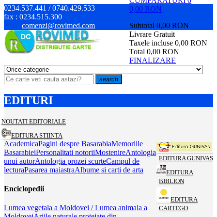
CUMPARATURI
0
0234.537.441 / 0740.429.533
0,00 RON
fax :
0234.515.300
comenzi@rovimed.com
Subtotal
0,00 RON
Livrare
Gratuit
Taxele incluse
0,00 RON
Total
0,00 RON
FINALIZARE
search
EDITURI
NOUTATI EDITORIALE
EDITURA STIINTA
Academica
Pagini despre Basarabia
Memoriile
Basarabiei
Personalitati notorii
Mostenire
Antologia
EDITURA GUNIVAS
unui autor
Antologia prozei scurte
Campul de
lectura
Pasarea maiastra
Albume si carti de arta
EDITURA
BIBLION
Enciclopedii
EDITURA
Lumea vegetala a Moldovei / Lumea animala a
CARTEGO
Moldovei
Ariile naturale protejate din