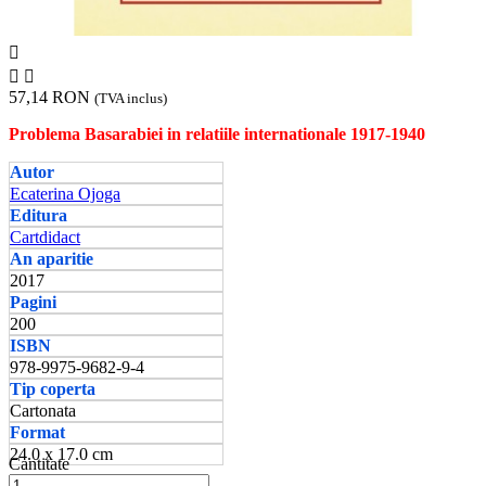



57,14 RON
(TVA inclus)
Problema Basarabiei in relatiile internationale 1917-1940
Autor
Ecaterina Ojoga
Editura
Cartdidact
An aparitie
2017
Pagini
200
ISBN
978-9975-9682-9-4
Tip coperta
Cartonata
Format
24.0 x 17.0 cm
Cantitate