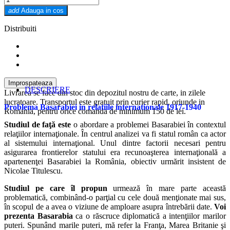
add
Adauga in cos
Distribuiti
DESCRIERE
Livrarea se face din stoc din depozitul nostru de carte, in zilele
lucratoare. Transportul este gratuit prin curier rapid, oriunde in
Problema Basarabiei in relatiile internationale 1917-1940
Romania, pentru orice comanda de minimum 150 de lei.
Studiul de faţă este
o abordare a problemei Basarabiei în contextul
relaţiilor internaţionale. În centrul analizei va fi statul român ca actor
al sistemului internaţional. Unul dintre factorii necesari pentru
asigurarea frontierelor statului era recunoaşterea internaţională a
apartenenţei Basarabiei la România, obiectiv urmărit insistent de
Nicolae Titulescu.
Studiul pe care îl propun
urmează în mare parte această
problematică, combinând-o parţial cu cele două menţionate mai sus,
în scopul de a avea o viziune de amploare asupra întrebării date.
Voi
prezenta Basarabia
ca o răscruce diplomatică a intenţiilor marilor
puteri. Spunând marile puteri, mă refer la Franţa, Marea Britanie şi