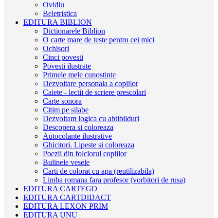
Ovidiu
Beletristica
EDITURA BIBLION
Dictionarele Biblion
O carte mare de teste pentru cei mici
Ochisori
Cinci povesti
Povesti ilustrate
Primele mele cunostinte
Dezvoltare personala a copiilor
Caiete - lectii de scriere prescolari
Carte sonora
Citim pe silabe
Dezvoltam logica cu abtibilduri
Descopera si coloreaza
Autocolante ilustrative
Ghicitori. Lipeste si coloreaza
Poezii din folclorul copiilor
Bulinele vesele
Carti de colorat cu apa (reutilizabila)
Limba romana fara profesor (vorbitori de rusa)
EDITURA CARTEGO
EDITURA CARTDIDACT
EDITURA LEXON PRIM
EDITURA UNU