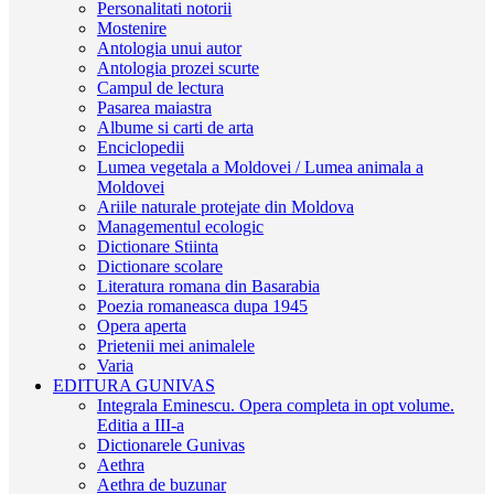
Personalitati notorii
Mostenire
Antologia unui autor
Antologia prozei scurte
Campul de lectura
Pasarea maiastra
Albume si carti de arta
Enciclopedii
Lumea vegetala a Moldovei / Lumea animala a
Moldovei
Ariile naturale protejate din Moldova
Managementul ecologic
Dictionare Stiinta
Dictionare scolare
Literatura romana din Basarabia
Poezia romaneasca dupa 1945
Opera aperta
Prietenii mei animalele
Varia
EDITURA GUNIVAS
Integrala Eminescu. Opera completa in opt volume.
Editia a III-a
Dictionarele Gunivas
Aethra
Aethra de buzunar