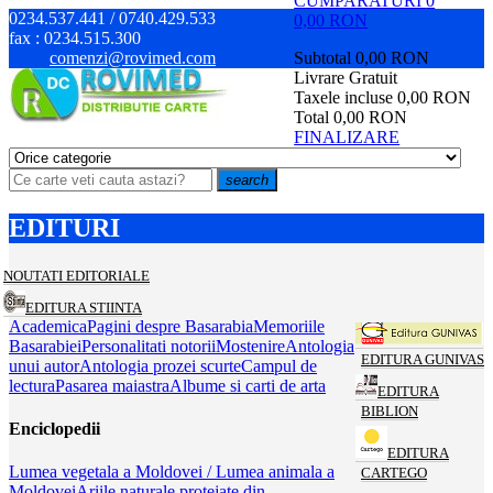
CUMPARATURI
0
0234.537.441 / 0740.429.533
0,00 RON
fax :
0234.515.300
comenzi@rovimed.com
Subtotal
0,00 RON
Livrare
Gratuit
Taxele incluse
0,00 RON
Total
0,00 RON
FINALIZARE
search
EDITURI
NOUTATI EDITORIALE
EDITURA STIINTA
Academica
Pagini despre Basarabia
Memoriile
Basarabiei
Personalitati notorii
Mostenire
Antologia
EDITURA GUNIVAS
unui autor
Antologia prozei scurte
Campul de
lectura
Pasarea maiastra
Albume si carti de arta
EDITURA
BIBLION
Enciclopedii
EDITURA
Lumea vegetala a Moldovei / Lumea animala a
CARTEGO
Moldovei
Ariile naturale protejate din