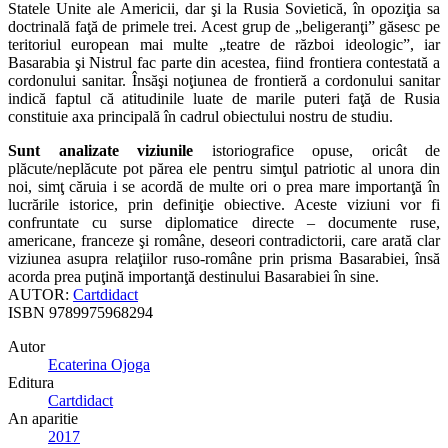
Statele Unite ale Americii, dar şi la Rusia Sovietică, în opoziţia sa
doctrinală faţă de primele trei. Acest grup de „beligeranţi” găsesc pe
teritoriul european mai multe „teatre de război ideologic”, iar
Basarabia şi Nistrul fac parte din acestea, fiind frontiera contestată a
cordonului sanitar. Însăşi noţiunea de frontieră a cordonului sanitar
indică faptul că atitudinile luate de marile puteri faţă de Rusia
constituie axa principală în cadrul obiectului nostru de studiu.
Sunt analizate viziunile
istoriografice opuse, oricât de
plăcute/neplăcute pot părea ele pentru simţul patriotic al unora din
noi, simţ căruia i se acordă de multe ori o prea mare importanţă în
lucrările istorice, prin definiţie obiective. Aceste viziuni vor fi
confruntate cu surse diplomatice directe – documente ruse,
americane, franceze şi române, deseori contradictorii, care arată clar
viziunea asupra relaţiilor ruso-române prin prisma Basarabiei, însă
acorda prea puţină importanţă destinului Basarabiei în sine.
AUTOR:
Cartdidact
ISBN
9789975968294
Autor
Ecaterina Ojoga
Editura
Cartdidact
An aparitie
2017