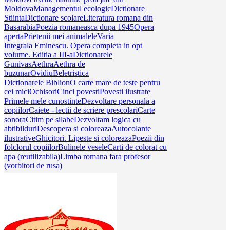
Moldova
Managementul ecologic
Dictionare
Stiinta
Dictionare scolare
Literatura romana din
Basarabia
Poezia romaneasca dupa 1945
Opera
aperta
Prietenii mei animalele
Varia
Integrala Eminescu. Opera completa in opt
volume. Editia a III-a
Dictionarele
Gunivas
Aethra
Aethra de
buzunar
Ovidiu
Beletristica
Dictionarele Biblion
O carte mare de teste pentru
cei mici
Ochisori
Cinci povesti
Povesti ilustrate
Primele mele cunostinte
Dezvoltare personala a
copiilor
Caiete - lectii de scriere prescolari
Carte
sonora
Citim pe silabe
Dezvoltam logica cu
abtibilduri
Descopera si coloreaza
Autocolante
ilustrative
Ghicitori. Lipeste si coloreaza
Poezii din
folclorul copiilor
Bulinele vesele
Carti de colorat cu
apa (reutilizabila)
Limba romana fara profesor
(vorbitori de rusa)